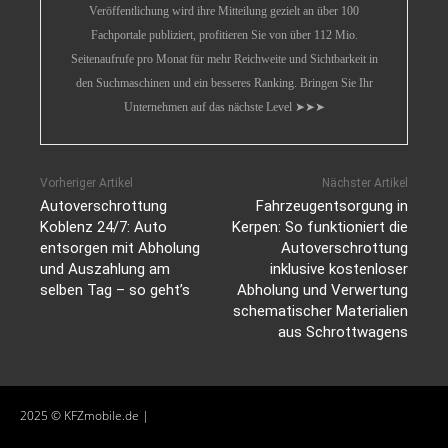
Veröffentlichung wird ihre Mitteilung gezielt an über 100
Fachportale publiziert, profitieren Sie von über 112 Mio.
Seitenaufrufe pro Monat für mehr Reichweite und Sichtbarkeit in
den Suchmaschinen und ein besseres Ranking. Bringen Sie Ihr
Unternehmen auf das nächste Level ➤➤➤
Vorheriger Artikel
Nächster Artikel
Autoverschrottung
Fahrzeugentsorgung in
Koblenz 24/7: Auto
Kerpen: So funktioniert die
entsorgen mit Abholung
Autoverschrottung
und Auszahlung am
inklusive kostenloser
selben Tag – so geht’s
Abholung und Verwertung
schematischer Materialien
aus Schrottwagens
2025 © KFZmobile.de |