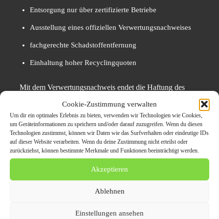
Entsorgung nur über zertifizierte Betriebe
Ausstellung eines offiziellen Verwertungsnachweises
fachgerechte Schadstoffentfernung
Einhaltung hoher Recyclingquoten
Mit dem Verwertungsnachweis endet die Haftung des
Fahrzeughalters.
Cookie-Zustimmung verwalten
Um dir ein optimales Erlebnis zu bieten, verwenden wir Technologien wie Cookies,
um Geräteinformationen zu speichern und/oder darauf zuzugreifen. Wenn du diesen
Umweltvorteile der
Technologien zustimmst, können wir Daten wie das Surfverhalten oder eindeutige IDs
auf dieser Website verarbeiten. Wenn du deine Zustimmung nicht erteilst oder
Autoverwertung
zurückziehst, können bestimmte Merkmale und Funktionen beeinträchtigt werden.
Akzeptieren
Die fachgerechte Verwertung leistet einen wichtigen
Beitrag zum Umweltschutz:
Ablehnen
sichere Entsorgung von Schadstoffen
Einstellungen ansehen