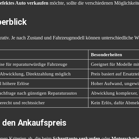
efektes Auto verkaufen
möchte, sollte die verschiedenen Möglichkeit
erblick
lukrativ. Je nach Zustand und Fahrzeugmodell können unterschiedliche We
Besonderheiten
eise für reparaturwürdige Fahrzeuge
Geeignet für Modelle mit
 Abwicklung, Direktzahlung möglich
Preis basiert auf Ersatzt
l höhere Erlöse
Hoher Aufwand, ungewis
achfrage nach günstigen Reparaturautos
Abwicklung komplexer, o
recht und rechtssicher
Kein Erlös, dafür Abme
r den Ankaufspreis
enen Kriterien ab, die beim
Schrottauto verkaufen
oder
Motorschade