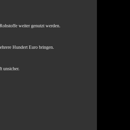
 Rohstoffe weiter genutzt werden.
hrere Hundert Euro bringen.
t unsicher.