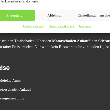
 Funktionen beeinträchtigt werden.
 nicht fahrbereite Fahrzeuge.
eit durch sofortige Auszahlung.
Akzeptieren
Ablehnen
Einstellungen anseh
ottung lohnt
Cookie-Richtlinie
Datenschutzerklärung
Impressum
tisch den Totalschaden. Über den
Motorschaden Ankauf
, den
Schrot
n fairer Preis erzielen. Nur wenn kein Restwert mehr vorhanden ist, ist
ise
 defekte Autos
Motorschaden Ankauf
rzeugentsorgung