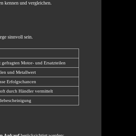
en kennen und vergleichen.
ge sinnvoll sein.
 gefragten Motor- und Ersatzteilen
eilen und Metallwert
se Erfolgschancen
ft durch Händler vermittelt
ldebescheinigung
n Ankauf
berücksichtigt werden: