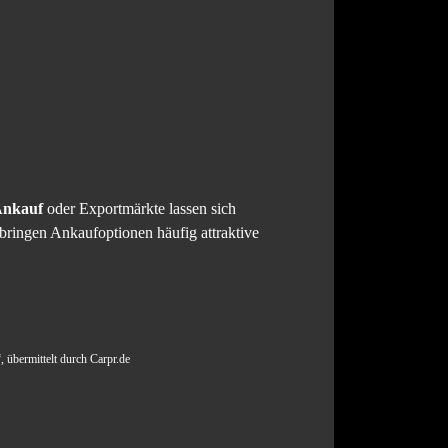
Ankauf
oder Exportmärkte lassen sich
 bringen Ankaufoptionen häufig attraktive
 übermittelt durch Carpr.de