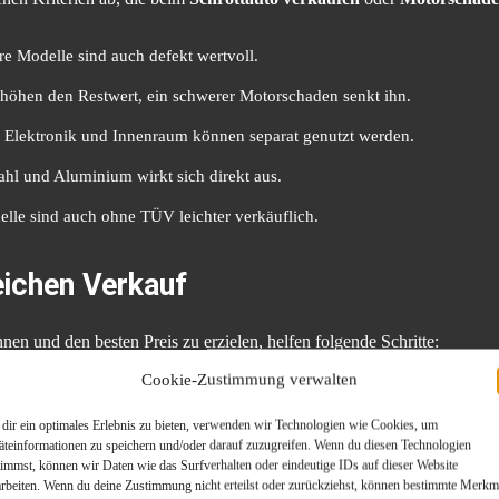
e Modelle sind auch defekt wertvoll.
höhen den Restwert, ein schwerer Motorschaden senkt ihn.
, Elektronik und Innenraum können separat genutzt werden.
ahl und Aluminium wirkt sich direkt aus.
lle sind auch ohne TÜV leichter verkäuflich.
eichen Verkauf
nen und den besten Preis zu erzielen, helfen folgende Schritte:
Cookie-Zustimmung verwalten
ulassungsbescheinigungen erleichtern die Abwicklung.
dir ein optimales Erlebnis zu bieten, verwenden wir Technologien wie Cookies, um
otos und Beschreibungen schaffen Transparenz.
äteinformationen zu speichern und/oder darauf zuzugreifen. Wenn du diesen Technologien
timmst, können wir Daten wie das Surfverhalten oder eindeutige IDs auf dieser Website
rpreise variieren stark.
arbeiten. Wenn du deine Zustimmung nicht erteilst oder zurückziehst, können bestimmte Merkm