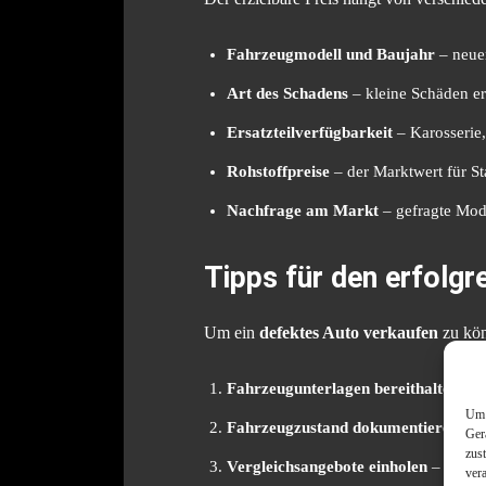
Fahrzeugmodell und Baujahr
– neuer
Art des Schadens
– kleine Schäden er
Ersatzteilverfügbarkeit
– Karosserie
Rohstoffpreise
– der Marktwert für St
Nachfrage am Markt
– gefragte Mode
Tipps für den erfolgr
Um ein
defektes Auto verkaufen
zu kön
Fahrzeugunterlagen bereithalten
– Z
Um 
Fahrzeugzustand dokumentieren
– F
Ger
zus
Vergleichsangebote einholen
– Händle
ver