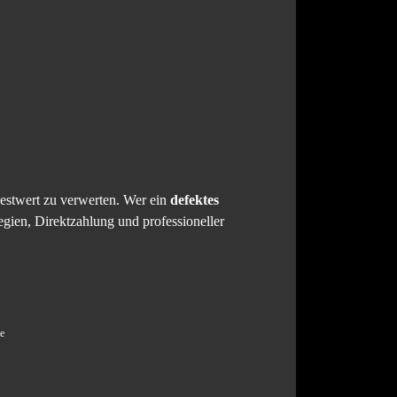
Restwert zu verwerten. Wer ein
defektes
egien, Direktzahlung und professioneller
de