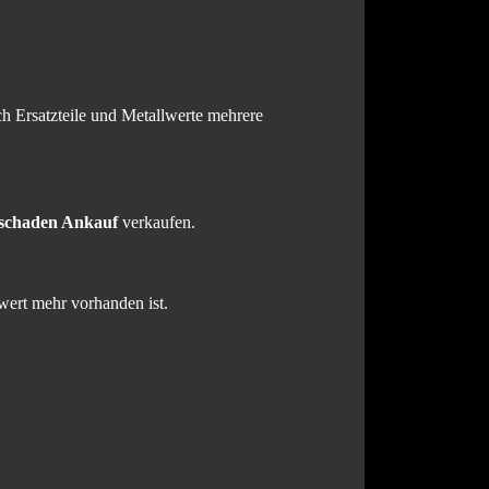
h Ersatzteile und Metallwerte mehrere
schaden Ankauf
verkaufen.
wert mehr vorhanden ist.