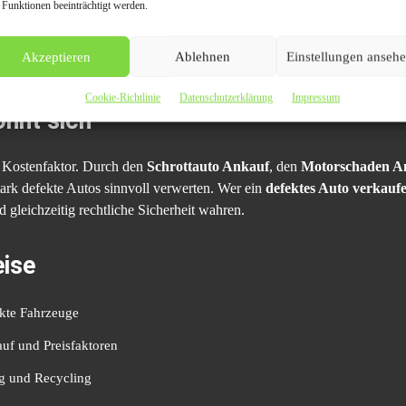
 Funktionen beeinträchtigt werden.
nicht fahrbereiten Fahrzeugen.
Akzeptieren
Ablehnen
Einstellungen anseh
zahlung schafft Sicherheit.
Cookie-Richtlinie
Datenschutzerklärung
Impressum
ohnt sich
r Kostenfaktor. Durch den
Schrottauto Ankauf
, den
Motorschaden A
tark defekte Autos sinnvoll verwerten. Wer ein
defektes Auto verkauf
d gleichzeitig rechtliche Sicherheit wahren.
ise
ekte Fahrzeuge
uf und Preisfaktoren
g und Recycling