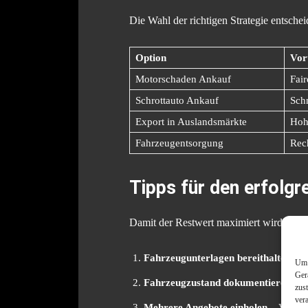
Die Wahl der richtigen Strategie entschei
Option
Vort
Motorschaden Ankauf
Fair
Schrottauto Ankauf
Sch
Export in Auslandsmärkte
Hoh
Fahrzeugentsorgung
Rech
Tipps für den erfolgr
Damit der Restwert maximiert wird, empfie
Fahrzeugunterlagen bereithalten
– Z
Um 
Ger
Fahrzeugzustand dokumentieren
– F
zus
ver
Mehrere Angebote einholen
– Verglei