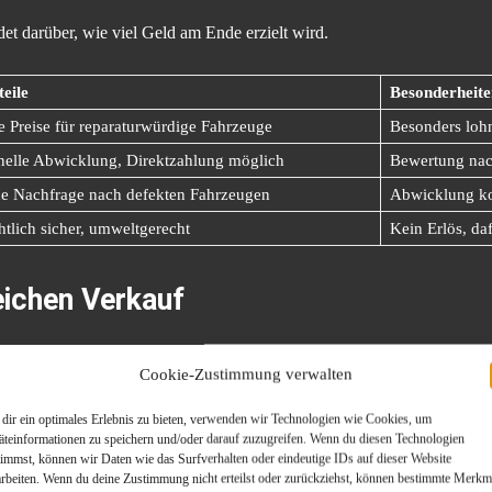
det darüber, wie viel Geld am Ende erzielt wird.
eile
Besonderheite
e Preise für reparaturwürdige Fahrzeuge
Besonders loh
nelle Abwicklung, Direktzahlung möglich
Bewertung nach
e Nachfrage nach defekten Fahrzeugen
Abwicklung ko
tlich sicher, umweltgerecht
Kein Erlös, d
eichen Verkauf
hlt es sich, ein strukturiertes Vorgehen einzuhalten:
Cookie-Zustimmung verwalten
ulassungsbescheinigung und Nachweise vorbereiten.
dir ein optimales Erlebnis zu bieten, verwenden wir Technologien wie Cookies, um
äteinformationen zu speichern und/oder darauf zuzugreifen. Wenn du diesen Technologien
otos und Schadensbeschreibung erhöhen die Transparenz.
timmst, können wir Daten wie das Surfverhalten oder eindeutige IDs auf dieser Website
arbeiten. Wenn du deine Zustimmung nicht erteilst oder zurückziehst, können bestimmte Merkm
ch sichert faire Preise.