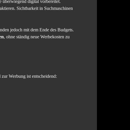
 überwiegend digital vorbereitet.
taktieren. Sichtbarkeit in Suchmaschinen
winden jedoch mit dem Ende des Budgets.
en
, ohne ständig neue Werbekosten zu
d zur Werbung ist entscheidend: