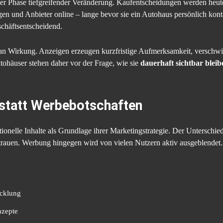
ner Phase tiefgreifender Veränderung. Kaufentscheidungen werden heute
ngen und Anbieter online – lange bevor sie ein Autohaus persönlich kon
schäftsentscheidend.
g an Wirkung. Anzeigen erzeugen kurzfristige Aufmerksamkeit, versch
utohäuser stehen daher vor der Frage, wie sie
dauerhaft sichtbar bleib
e statt Werbebotschaften
onelle Inhalte als Grundlage ihrer Marketingstrategie. Der Unterschie
rtrauen. Werbung hingegen wird von vielen Nutzern aktiv ausgeblendet.
cklung
nzepte