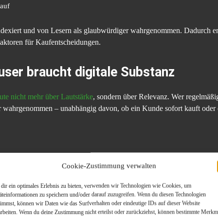
auf
exiert und von Lesern als glaubwürdiger wahrgenommen. Dadurch ent
Faktoren für Kaufentscheidungen.
ser braucht digitale Substanz
ute nicht mehr über Lautstärke
, sondern über Relevanz. Wer regelmäßig 
er wahrgenommen – unabhängig davon, ob ein Kunde sofort kauft oder e
l
Cookie-Zustimmung verwalten
ungen
dir ein optimales Erlebnis zu bieten, verwenden wir Technologien wie Cookies, um
Bezug
äteinformationen zu speichern und/oder darauf zuzugreifen. Wenn du diesen Technologien
timmst, können wir Daten wie das Surfverhalten oder eindeutige IDs auf dieser Website
arbeiten. Wenn du deine Zustimmung nicht erteilst oder zurückziehst, können bestimmte Merkm
tig wirkt.