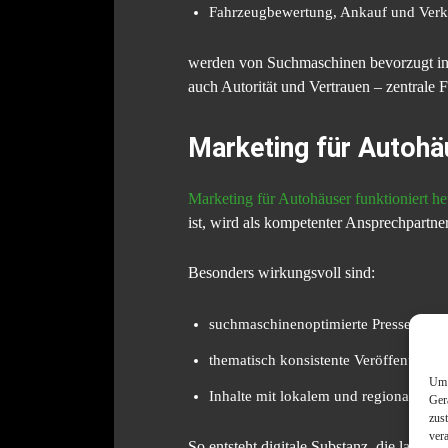
Fahrzeugbewertung, Ankauf und Verk
werden von Suchmaschinen bevorzugt ind
auch Autorität und Vertrauen – zentrale 
Marketing für Autohäu
Marketing für Autohäuser funktioniert he
ist, wird als kompetenter Ansprechpartn
Besonders wirkungsvoll sind:
suchmaschinenoptimierte Presseartike
thematisch konsistente Veröffentlich
Um 
Inhalte mit lokalem und regionalem 
Ger
zus
ver
So entsteht digitale Substanz, die langfris