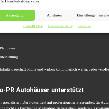
 Funktionen beeinträchtigt werden.
n als strategisches Instrument
Akzeptieren
Ablehnen
Einstellungen anseh
Cookie-Richtlinie
Datenschutzerklärung
Impressum
ten Autohäusern mehrere Vorteile gleichzeitig:
 Plattformen
hterstattung
halte dauerhaft online und wirken kontinuierlich weiter. Jeder veröffentl
to-PR Autohäuser unterstützt
f spezialisiert. Der Fokus liegt auf professioneller Pressearbeit für A
ting nicht als kurzfristige Maßnahme zu verstehen, sondern als
strateg