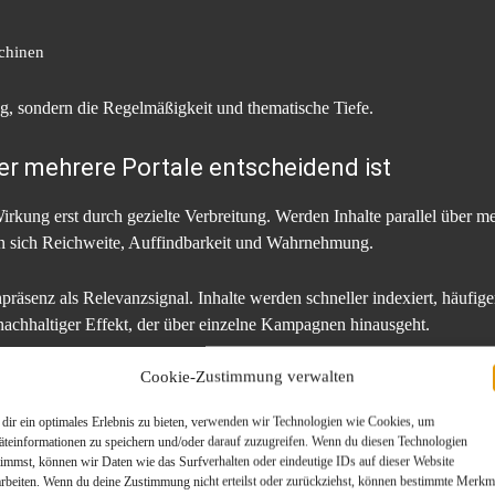
schinen
rag, sondern die Regelmäßigkeit und thematische Tiefe.
er mehrere Portale entscheidend ist
 Wirkung erst durch gezielte Verbreitung. Werden Inhalte parallel über 
ken sich Reichweite, Auffindbarkeit und Wahrnehmung.
senz als Relevanzsignal. Inhalte werden schneller indexiert, häufiger 
 nachhaltiger Effekt, der über einzelne Kampagnen hinausgeht.
Cookie-Zustimmung verwalten
ng im Automotive-Umfeld
dir ein optimales Erlebnis zu bieten, verwenden wir Technologien wie Cookies, um
tomobilbranche sorgen dafür, dass Inhalte im passenden redaktionellen 
äteinformationen zu speichern und/oder darauf zuzugreifen. Wenn du diesen Technologien
nhaltliche Einordnung durch Suchmaschinen.
timmst, können wir Daten wie das Surfverhalten oder eindeutige IDs auf dieser Website
arbeiten. Wenn du deine Zustimmung nicht erteilst oder zurückziehst, können bestimmte Merkm