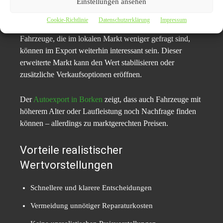
Der Export als Einflussfaktor
Einstellungen ansehen
Cookie-Richtlinie
Datenschutzerklärung
Impressum
Der Fahrzeugwert wird nicht nur regional bestimmt.
Fahrzeuge, die im lokalen Markt weniger gefragt sind,
können im Export weiterhin interessant sein. Dieser
erweiterte Markt kann den Wert stabilisieren oder
zusätzliche Verkaufsoptionen eröffnen.
Der
Autoexport in Borken
zeigt, dass auch Fahrzeuge mit
höherem Alter oder Laufleistung noch Nachfrage finden
können – allerdings zu marktgerechten Preisen.
Vorteile realistischer
Wertvorstellungen
Schnellere und klarere Entscheidungen
Vermeidung unnötiger Reparaturkosten