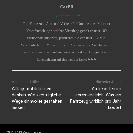
CarPR
https://www.carpr.de
Top-Vernetzung Auto und Verkehr für Unternehmen Mit einer
Veröffentlichung wird ihre Mitteilung gezielt an über 100
Fachportale publiziert, profitieren Sie von über 112 Mio.
Seitenaufrufe pro Monat für mehr Reichweite und Sichtbarkeit in
den Suchmaschinen und ein besseres Ranking. Bringen Sie Ihr
Unternehmen auf das nächste Level ➤➤➤
Vorheriger Artikel
Nächster Artikel
Alltagsmobilität neu
Autokosten im
denken: Wie sich tägliche
Jahresvergleich: Was ein
Wege sinnvoller gestalten
Fahrzeug wirklich pro Jahr
lassen
kostet
2025 © KFZmobile.de |