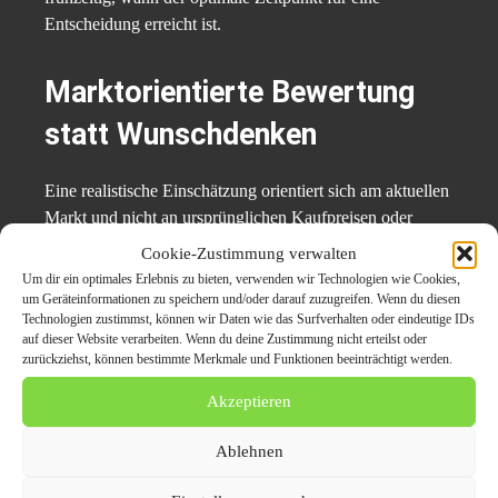
Entscheidung erreicht ist.
Marktorientierte Bewertung
statt Wunschdenken
Eine realistische Einschätzung orientiert sich am aktuellen
Markt und nicht an ursprünglichen Kaufpreisen oder
persönlichen Erwartungen. Vergleichbare Fahrzeuge,
Cookie-Zustimmung verwalten
Nachfrage und Verwertungsmöglichkeiten liefern ein
Um dir ein optimales Erlebnis zu bieten, verwenden wir Technologien wie Cookies,
objektives Bild.
um Geräteinformationen zu speichern und/oder darauf zuzugreifen. Wenn du diesen
Technologien zustimmst, können wir Daten wie das Surfverhalten oder eindeutige IDs
auf dieser Website verarbeiten. Wenn du deine Zustimmung nicht erteilst oder
Der
Autoankauf in Borken
verdeutlicht, dass der
zurückziehst, können bestimmte Merkmale und Funktionen beeinträchtigt werden.
Fahrzeugwert im Kontext des Marktes betrachtet wird.
Akzeptieren
Entscheidend ist nicht, was ein Fahrzeug einmal gekostet
hat, sondern welchen Nutzen es heute bietet.
Ablehnen