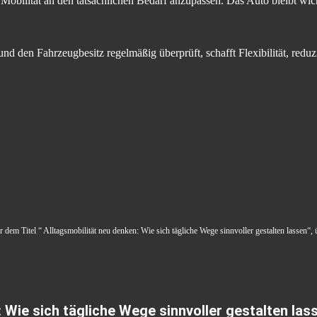
Mobilität an den tatsächlichen Bedarf anzupassen. Das Auto bleibt wicht
d den Fahrzeugbesitz regelmäßig überprüft, schafft Flexibilität, reduzi
er dem Titel “ Alltagsmobilität neu denken: Wie sich tägliche Wege sinnvoller gestalten lassen“, 
 Wie sich tägliche Wege sinnvoller gestalten las