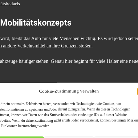
ätsbedarfs
 Mobilitätskonzepts
ird, bleibt das Auto für viele Menschen wichtig. Es wird jedoch selte
nen andere Verkehrsmittel an ihre Grenzen stoßen.
Fahrzeuge häufiger stehen. Genau hier beginnt für viele Halter eine ne
tag kaum noch genutzt wird
Cookie-Zustimmung verwalten
ibt, verursacht dennoch laufende Kosten. Versicherung, Steuer, Wartu
dir ein optimales Erlebnis zu bieten, verwenden wir Technologien wie Cookies, um
äteinformationen zu speichern und/oder darauf zuzugreifen. Wenn du diesen Technologien
 Fahrzeug nur noch selten gebraucht, entsteht schnell ein Missverhäl
timmst, können wir Daten wie das Surfverhalten oder eindeutige IDs auf dieser Website
arbeiten. Wenn du deine Zustimmung nicht erteilst oder zurückziehst, können bestimmte Merkm
ng in Bornheim
eine sinnvolle Option sein. Fahrzeuge, die im Alltag kei
 Funktionen beeinträchtigt werden.
erkehr ziehen.