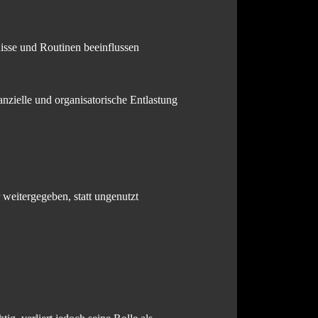
nisse und Routinen beeinflussen
nzielle und organisatorische Entlastung
 weitergegeben, statt ungenutzt