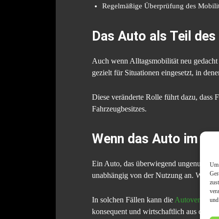
Regelmäßige Überprüfung des Mobilit
Das Auto als Teil des
Auch wenn Alltagsmobilität neu gedacht w
gezielt für Situationen eingesetzt, in de
Diese veränderte Rolle führt dazu, dass 
Fahrzeugbesitzes.
Wenn das Auto im All
Ein Auto, das überwiegend ungenutzt ble
Um 
Ger
unabhängig von der Nutzung an. Wird das
zus
ver
In solchen Fällen kann die
Autoverwertu
und
konsequent und wirtschaftlich aus dem V