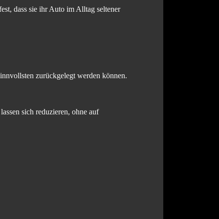
t, dass sie ihr Auto im Alltag seltener
sinnvollsten zurückgelegt werden können.
lassen sich reduzieren, ohne auf