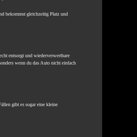
und bekommst gleichzeitig Platz und
echt entsorgt und wiederverwertbare
sonders wenn du das Auto nicht einfach
ällen gibt es sogar eine kleine