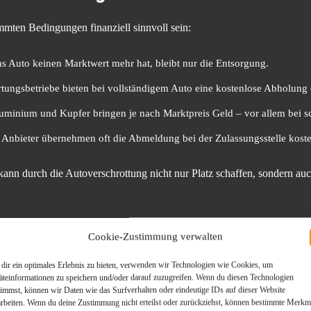
mmten Bedingungen finanziell sinnvoll sein:
 Auto keinen Marktwert mehr hat, bleibt nur die Entsorgung.
tungsbetriebe bieten bei vollständigem Auto eine kostenlose Abholung 
luminium und Kupfer bringen je nach Marktpreis Geld – vor allem bei 
 Anbieter übernehmen oft die Abmeldung bei der Zulassungsstelle koste
t, kann durch die Autoverschrottung nicht nur Platz schaffen, sondern
Verkauf eher?
Cookie-Zustimmung verwalten
dir ein optimales Erlebnis zu bieten, verwenden wir Technologien wie Cookies, um
 der
Autoverschrottung
mehr Sinn machen. Dies ist oft der Fall bei:
äteinformationen zu speichern und/oder darauf zuzugreifen. Wenn du diesen Technologien
timmst, können wir Daten wie das Surfverhalten oder eindeutige IDs auf dieser Website
arbeiten. Wenn du deine Zustimmung nicht erteilst oder zurückziehst, können bestimmte Merkm
mit hoher Nachfrage erzielen oft noch gute Preise – auch bei kleinen M