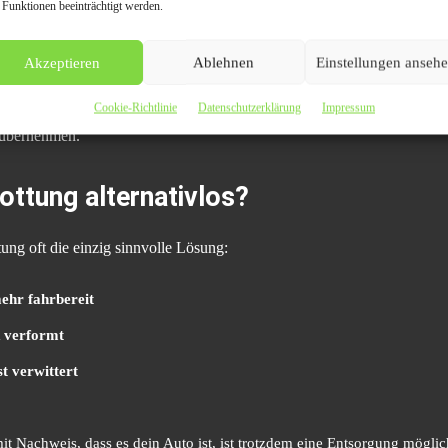
 Funktionen beeinträchtigt werden.
der Mangel günstig zu beheben ist, lohnt sich der Weiterverkauf an Bas
tionalen Markt sind viele alte Fahrzeuge noch gefragt.
Akzeptieren
Ablehnen
Einstellungen anseh
Cookie-Richtlinie
Datenschutzerklärung
Impressum
heidest, solltest du also den potenziellen Verkaufswert prüfen. Manchma
 übernehmen.
ottung alternativlos?
tung oft die einzig sinnvolle Lösung:
ehr fahrbereit
k verformt
st verwittert
it Nachweis, dass es dein Auto ist, ist trotzdem eine Entsorgung möglic