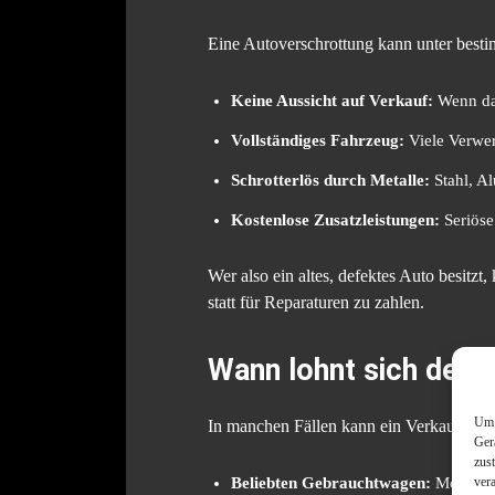
Eine Autoverschrottung kann unter besti
Keine Aussicht auf Verkauf:
Wenn das
Vollständiges Fahrzeug:
Viele Verwer
Schrotterlös durch Metalle:
Stahl, A
Kostenlose Zusatzleistungen:
Seriöse
Wer also ein altes, defektes Auto besitz
statt für Reparaturen zu zahlen.
Wann lohnt sich der 
Um 
In manchen Fällen kann ein Verkauf statt
Ger
zus
ver
Beliebten Gebrauchtwagen:
Modelle 