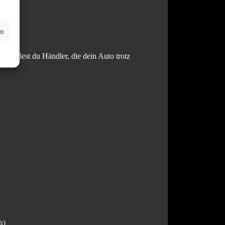
tler.
en
l findest du Händler, die dein Auto trotz
h)