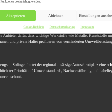
 Funktionen beeinträchtigt werden.
tzlicher Norm statt unsachgemäßer Verwertung.
Akzeptieren
Ablehnen
Einstellungen anseh
keit
Cookie-Richtlinie
Datenschutzerklärung
Impressum
 Kreislaufwirtschaft und CO₂-Reduktion ist die Entsorgung von Altfah
le Anbieter dafür, dass wichtige Werkstoffe wie Metalle, Kunststoffe 
nen und private Halter profitieren von verminderten Umweltbelastun
ugs in Solingen bietet der regional ansässige Autoschrottplatz eine
sch
 höchster Priorität auf Umweltstandards, Nachweisführung und nahe­lie
ourcen schont.