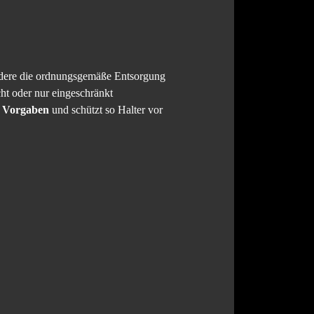
ndere die ordnungsgemäße Entsorgung
cht oder nur eingeschränkt
n Vorgaben
und schützt so Halter vor