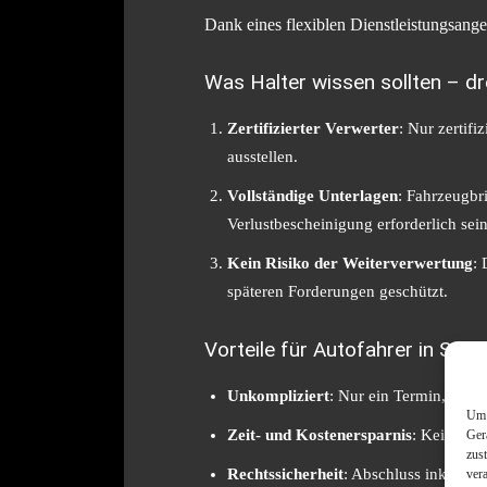
Dank eines flexiblen Dienstleistungsang
Was Halter wissen sollten – dr
Zertifizierter Verwerter
: Nur zertif
ausstellen.
Vollständige Unterlagen
: Fahrzeugbr
Verlustbescheinigung erforderlich sein
Kein Risiko der Weiterverwertung
:
späteren Forderungen geschützt.
Vorteile für Autofahrer in Solin
Unkompliziert
: Nur ein Termin, rest
Um 
Zeit- und Kostenersparnis
: Kein eig
Ger
zus
Rechtssicherheit
: Abschluss inklusiv
ver