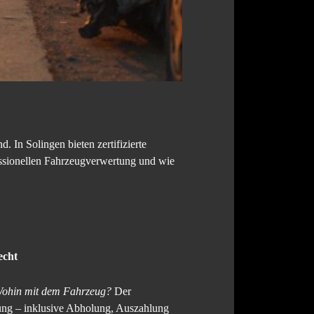
. In Solingen bieten zertifizierte
essionellen Fahrzeugverwertung und wie
echt
ohin mit dem Fahrzeug?
Der
rtung – inklusive Abholung, Auszahlung