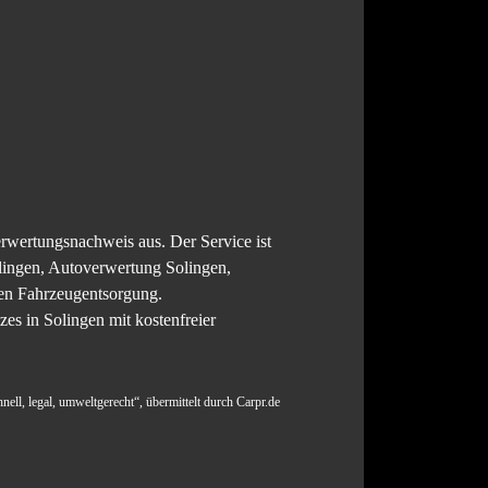
Verwertungsnachweis aus. Der Service ist
lingen, Autoverwertung Solingen,
en Fahrzeugentsorgung.
s in Solingen mit kostenfreier
nell, legal, umweltgerecht“, übermittelt durch Carpr.de