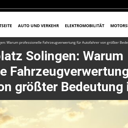
TSEITE
AUTO UND VERKEHR
ELEKTROMOBILITÄT
MOTORS
ngen: Warum professionelle Fahrzeugverwertung für Autofahrer von größter Bede
latz Solingen: Warum
le Fahrzeugverwertung
on größter Bedeutung 