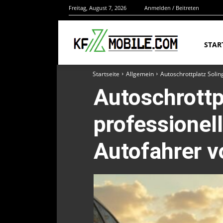
Freitag, August 7, 2026
Anmelden / Beitreten
STAR
Startseite
Allgemein
Autoschrottplatz Soli
Autoschrottp
professionel
Autofahrer v