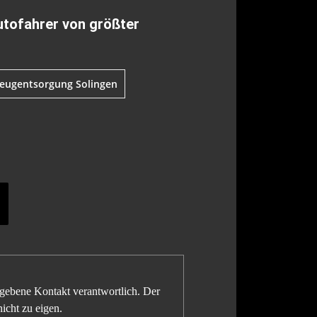
utofahrer von größter
eugentsorgung Solingen
gegebene Kontakt verantwortlich. Der
icht zu eigen.