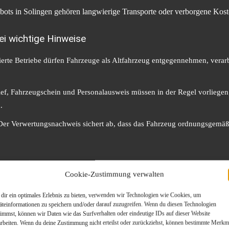
ebots in Solingen gehören langwierige Transporte oder verborgene Kost
ei wichtige Hinweise
izierte Betriebe dürfen Fahrzeuge als Altfahrzeug entgegennehmen, ver
ief, Fahrzeugschein und Personalausweis müssen in der Regel vorliegen
.
 Der Verwertungsnachweis sichert ab, dass das Fahrzeug ordnungsgemäß
gen auf einen Blick
Cookie-Zustimmung verwalten
liche Abwicklung übernimmt der Dienstleister.
dir ein optimales Erlebnis zu bieten, verwenden wir Technologien wie Cookies, um
ener Transport nötig, keine Einschaltung von mehreren Parteien.
äteinformationen zu speichern und/oder darauf zuzugreifen. Wenn du diesen Technologien
timmst, können wir Daten wie das Surfverhalten oder eindeutige IDs auf dieser Website
e Nachweis – die Amtsabmeldung wird erleichtert.
arbeiten. Wenn du deine Zustimmung nicht erteilst oder zurückziehst, können bestimmte Merkm