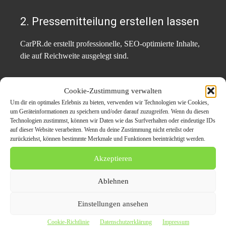
2. Pressemitteilung erstellen lassen
CarPR.de erstellt professionelle, SEO-optimierte Inhalte,
die auf Reichweite ausgelegt sind.
3. Veröffentlichung auf über 50
Cookie-Zustimmung verwalten
Portalen
Um dir ein optimales Erlebnis zu bieten, verwenden wir Technologien wie Cookies,
um Geräteinformationen zu speichern und/oder darauf zuzugreifen. Wenn du diesen
Dadurch steigt sofortige Sichtbarkeit und Auffindbarkeit
Technologien zustimmst, können wir Daten wie das Surfverhalten oder eindeutige IDs
auf dieser Website verarbeiten. Wenn du deine Zustimmung nicht erteilst oder
in Google.
zurückziehst, können bestimmte Merkmale und Funktionen beeinträchtigt werden.
4. Kundenanfragen erhalten
Akzeptieren
Ablehnen
Interessenten sehen das Autohaus in der Presse – und
nehmen direkt Kontakt auf.
Einstellungen ansehen
5. Langfristige Präsenz aufbauen
Cookie-Richtlinie
Datenschutzerklärung
Impressum