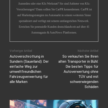
Autoteilen oder eine Kfz-Werkstatt? Sie sind Anbieter von Kfz-
Versicherungen? Dann sollten Sie CarPR kennenlernen. CarPR ist
auf Marketingstrategien im Automarkt in seinem weitesten Sinne
spezialisiert und verfügt mit seinem umfangreichen Netzwerk.
Erreichen Sie potenzielle Kunden deutschlandweit auf über 41
Automagazin & AutoNews Plattformen.
Vorheriger Artikel
Nächster Artikel
Autoverschrottung in
So verkaufen Sie Ihren
Sundern (Sauerland): Der
alten Transporter in Bühl:
einfache Weg zur
Die besten Tipps für
umweltfreundlichen
Autoverwertung ohne
Fahrzeugverwertung für
TÜV und mit
alle Marken
schwerwiegenden
Schäden