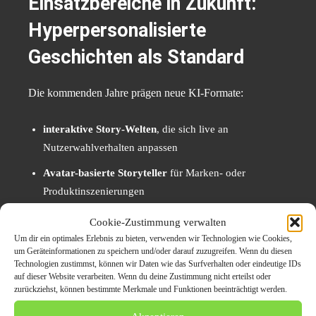
Einsatzbereiche in Zukunft:
Hyperpersonalisierte
Geschichten als Standard
Die kommenden Jahre prägen neue KI-Formate:
interaktive Story-Welten
, die sich live an
Nutzerwahlverhalten anpassen
Avatar-basierte Storyteller
für Marken- oder
Produktinszenierungen
vollautomatisierte Pressearbeit
, die Trends erkennt
Cookie-Zustimmung verwalten
und Inhalte generiert
Um dir ein optimales Erlebnis zu bieten, verwenden wir Technologien wie Cookies,
um Geräteinformationen zu speichern und/oder darauf zuzugreifen. Wenn du diesen
Voice-Storytelling
für smarte Endgeräte
Technologien zustimmst, können wir Daten wie das Surfverhalten oder eindeutige IDs
auf dieser Website verarbeiten. Wenn du deine Zustimmung nicht erteilst oder
zurückziehst, können bestimmte Merkmale und Funktionen beeinträchtigt werden.
Storytelling wird zu einem lebendigen System, das allen
Zielgruppen eine eigene Erzählung anbietet – ohne den