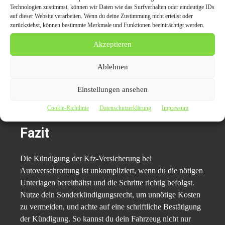
Schicke die Kündigung per Einschreiben oder mit
Technologien zustimmst, können wir Daten wie das Surfverhalten oder eindeutige IDs
Lesebestätigung, um einen Nachweis zu haben.
auf dieser Website verarbeiten. Wenn du deine Zustimmung nicht erteilst oder
zurückziehst, können bestimmte Merkmale und Funktionen beeinträchtigt werden.
Bewahre alle Dokumente, insbesondere die
Akzeptieren
Kündigungsbestätigung und den
Verwertungsnachweis, sicher auf.
Ablehnen
Falls du ein neues Fahrzeug anschaffst, kläre, wie du
deine alte Versicherung ggf. übertragen oder neu
Einstellungen ansehen
abschließen kannst.
Cookie-Richtlinie
Datenschutzerklärung
Impressum
Fazit
Die Kündigung der Kfz-Versicherung bei
Autoverschrottung ist unkompliziert, wenn du die nötigen
Unterlagen bereithältst und die Schritte richtig befolgst.
Nutze dein Sonderkündigungsrecht, um unnötige Kosten
zu vermeiden, und achte auf eine schriftliche Bestätigung
der Kündigung. So kannst du dein Fahrzeug nicht nur