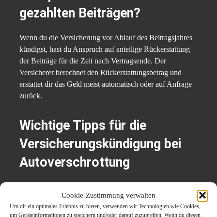
gezahlten Beiträgen?
Wenn du die Versicherung vor Ablauf des Beitragsjahres
kündigst, hast du Anspruch auf anteilige Rückerstattung
der Beiträge für die Zeit nach Vertragsende. Der
Versicherer berechnet den Rückerstattungsbetrag und
erstattet dir das Geld meist automatisch oder auf Anfrage
zurück.
Wichtige Tipps für die
Versicherungskündigung bei
Autoverschrottung
Informiere dich frühzeitig über die
Cookie-Zustimmung verwalten
Kündigungsmodalitäten bei deinem Versicherer.
Um dir ein optimales Erlebnis zu bieten, verwenden wir Technologien wie Cookies,
um Geräteinformationen zu speichern und/oder darauf zuzugreifen. Wenn du diesen