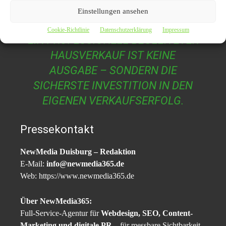
Ergebnis –
vom ersten Exposé bis zum erfolgreichen
Einstellungen ansehen
Notartermin
.
Cookie-Richtlinie
Datenschutzerklärung
Impressum
EIN PROFESSIONELL BEGLEITETER
HAUSVERKAUF IST KEINE
AUSGABE – SONDERN DIE
SICHERSTE INVESTITION IN DEN
EIGENEN VERKAUFSERFOLG.
Pressekontakt
NewMedia Duisburg – Redaktion
E-Mail:
info@newmedia365.de
Web: https://www.newmedia365.de
Über NewMedia365:
Full-Service-Agentur für
Webdesign, SEO, Content-
Marketing und digitale PR
– für messbare Sichtbarkeit