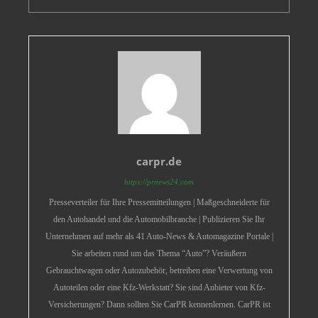
carpr.de
https://prnews24.com
Presseverteiler für Ihre Pressemitteilungen | Maßgeschneiderte für
den Autohandel und die Automobilbranche | Publizieren Sie Ihr
Unternehmen auf mehr als 41 Auto-News & Automagazine Portale |
Sie arbeiten rund um das Thema “Auto”? Veräußern
Gebrauchtwagen oder Autozubehör, betreiben eine Verwertung von
Autoteilen oder eine Kfz-Werkstatt? Sie sind Anbieter von Kfz-
Versicherungen? Dann sollten Sie CarPR kennenlernen. CarPR ist