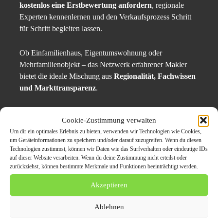
kostenlos eine Erstbewertung anfordern
, regionale
Experten kennenlernen und den Verkaufsprozess Schritt
für Schritt begleiten lassen.
Ob Einfamilienhaus, Eigentumswohnung oder
Mehrfamilienobjekt – das Netzwerk erfahrener Makler
bietet die ideale Mischung aus
Regionalität, Fachwissen
und Markttransparenz
.
Fazit: Mit Expertise zum
Cookie-Zustimmung verwalten
Um dir ein optimales Erlebnis zu bieten, verwenden wir Technologien wie Cookies,
besten Verkaufspreis
um Geräteinformationen zu speichern und/oder darauf zuzugreifen. Wenn du diesen
Technologien zustimmst, können wir Daten wie das Surfverhalten oder eindeutige IDs
auf dieser Website verarbeiten. Wenn du deine Zustimmung nicht erteilst oder
Wer 2026 sein 🏠
Haus verkaufen
möchte, braucht mehr
zurückziehst, können bestimmte Merkmale und Funktionen beeinträchtigt werden.
als Glück.
Er braucht einen Partner, der den Markt kennt, den Wert
Akzeptieren
versteht und die Sprache der Käufer spricht. Ein
Ablehnen
Immobilienmakler sorgt für Struktur, Vertrauen und