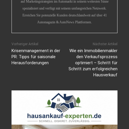
auf Marketingstrategien im Automarkt in seinem weitesten Sinne
spezialisiert und verfügt mit seinem umfangreichen Netzwerk.
Erreichen Sie potenzielle Kunden deutschlandweit auf über 41
Automagazin & AutoNews Plattformen.
Vorheriger Artikel
Nächster Artikel
Krisenmanagement in der
Wie ein Immobilienmakler
PR: Tipps für saisonale
den Verkaufsprozess
Herausforderungen
optimiert – Schritt für
Schritt zum erfolgreichen
Hausverkauf