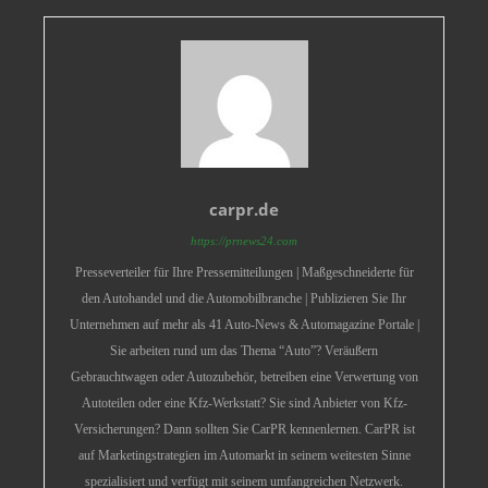
carpr.de
https://prnews24.com
Presseverteiler für Ihre Pressemitteilungen | Maßgeschneiderte für
den Autohandel und die Automobilbranche | Publizieren Sie Ihr
Unternehmen auf mehr als 41 Auto-News & Automagazine Portale |
Sie arbeiten rund um das Thema “Auto”? Veräußern
Gebrauchtwagen oder Autozubehör, betreiben eine Verwertung von
Autoteilen oder eine Kfz-Werkstatt? Sie sind Anbieter von Kfz-
Versicherungen? Dann sollten Sie CarPR kennenlernen. CarPR ist
auf Marketingstrategien im Automarkt in seinem weitesten Sinne
spezialisiert und verfügt mit seinem umfangreichen Netzwerk.