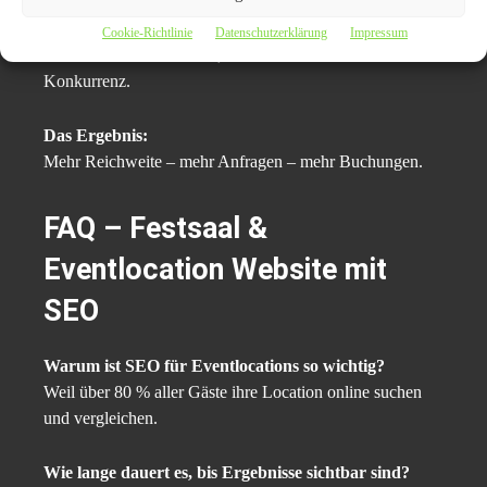
informieren sich vorab online, vergleichen Locations und
treffen Entscheidungen auf Basis der gefundenen Inhalte.
Cookie-Richtlinie
Datenschutzerklärung
Impressum
Wer hier nicht sichtbar ist, verliert Gäste an die
Konkurrenz.
Das Ergebnis:
Mehr Reichweite – mehr Anfragen – mehr Buchungen.
FAQ – Festsaal &
Eventlocation Website mit
SEO
Warum ist SEO für Eventlocations so wichtig?
Weil über 80 % aller Gäste ihre Location online suchen
und vergleichen.
Wie lange dauert es, bis Ergebnisse sichtbar sind?