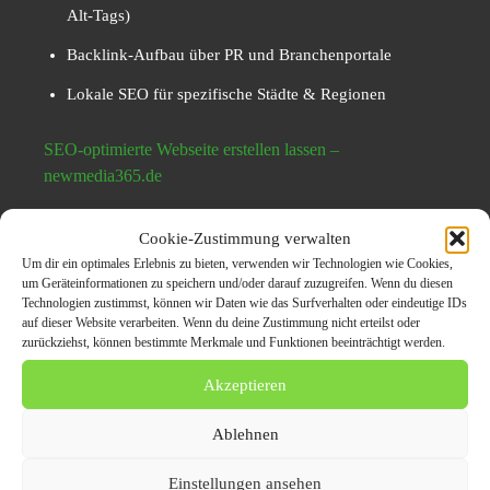
Alt-Tags)
Backlink-Aufbau über PR und Branchenportale
Lokale SEO für spezifische Städte & Regionen
SEO-optimierte Webseite erstellen lassen –
newmedia365.de
Webseite für Eventlocation
Cookie-Zustimmung verwalten
Um dir ein optimales Erlebnis zu bieten, verwenden wir Technologien wie Cookies,
mit SEO – Buchungen steigern
um Geräteinformationen zu speichern und/oder darauf zuzugreifen. Wenn du diesen
Technologien zustimmst, können wir Daten wie das Surfverhalten oder eindeutige IDs
leicht gemacht
auf dieser Website verarbeiten. Wenn du deine Zustimmung nicht erteilst oder
zurückziehst, können bestimmte Merkmale und Funktionen beeinträchtigt werden.
Akzeptieren
Online-Sichtbarkeit bringt Gäste
Ablehnen
Eine
Webseite für Eventlocation mit SEO
verwandelt
digitale Sichtbarkeit in konkrete Anfragen. Gäste
Einstellungen ansehen