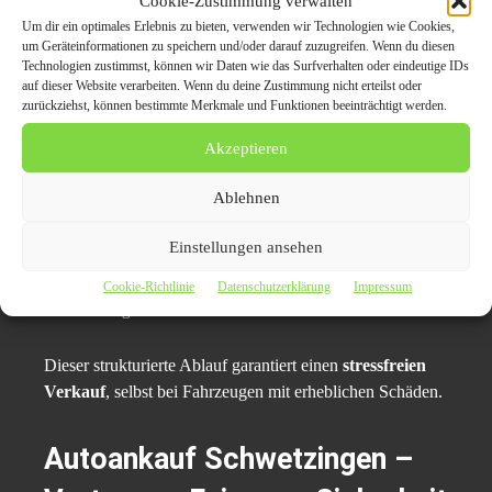
Cookie-Zustimmung verwalten
Ablauf des Verkaufs –
Um dir ein optimales Erlebnis zu bieten, verwenden wir Technologien wie Cookies,
um Geräteinformationen zu speichern und/oder darauf zuzugreifen. Wenn du diesen
Einfacher als gedacht
Technologien zustimmst, können wir Daten wie das Surfverhalten oder eindeutige IDs
auf dieser Website verarbeiten. Wenn du deine Zustimmung nicht erteilst oder
zurückziehst, können bestimmte Merkmale und Funktionen beeinträchtigt werden.
Kontaktaufnahme
über Telefon oder Online-Formular
Akzeptieren
Fahrzeugdaten eingeben
– Marke, Modell, Zustand
Ablehnen
Kostenlose Bewertung
mit sofortigem Angebot
Abholung vor Ort
inklusive Kaufvertrag
Einstellungen ansehen
Direkte Auszahlung
und auf Wunsch Abmeldung des
Cookie-Richtlinie
Datenschutzerklärung
Impressum
Fahrzeugs
Dieser strukturierte Ablauf garantiert einen
stressfreien
Verkauf
, selbst bei Fahrzeugen mit erheblichen Schäden.
Autoankauf Schwetzingen –