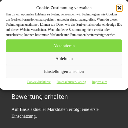
Der Fahrzeughandel hat sich in den vergangenen Jahren
Cookie-Zustimmung verwalten
stark verändert.
Um dir ein optimales Erlebnis zu bieten, verwenden wir Technologien wie Cookies,
um Geräteinformationen zu speichern und/oder darauf zuzugreifen. Wenn du diesen
Technologien zustimmst, können wir Daten wie das Surfverhalten oder eindeutige IDs
Wo früher mehrere Händler besucht werden mussten,
auf dieser Website verarbeiten. Wenn du deine Zustimmung nicht erteilst oder
genügt heute oft eine digitale Fahrzeuganfrage.
zurückziehst, können bestimmte Merkmale und Funktionen beeinträchtigt werden.
Akzeptieren
Der Ablauf erfolgt meist in drei Schritten:
Ablehnen
Fahrzeugdaten übermitteln
Einstellungen ansehen
Marke, Modell, Kilometerstand und Zustand werden
erfasst.
Cookie-Richtlinie
Datenschutzerklärung
Impressum
Bewertung erhalten
Auf Basis aktueller Marktdaten erfolgt eine erste
Einschätzung.