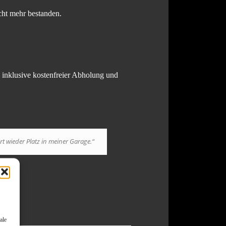
cht mehr bestanden.
 inklusive kostenfreier Abholung und
rt wieder Platz in meiner Garage.“
ale