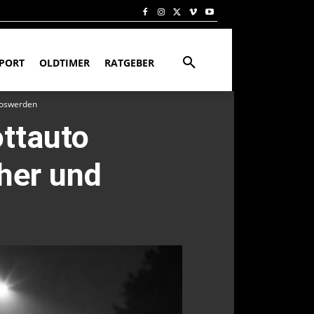
PORT
OLDTIMER
RATGEBER
 loswerden
ottauto
her und