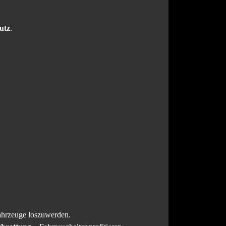
utz
.
Fahrzeuge loszuwerden.