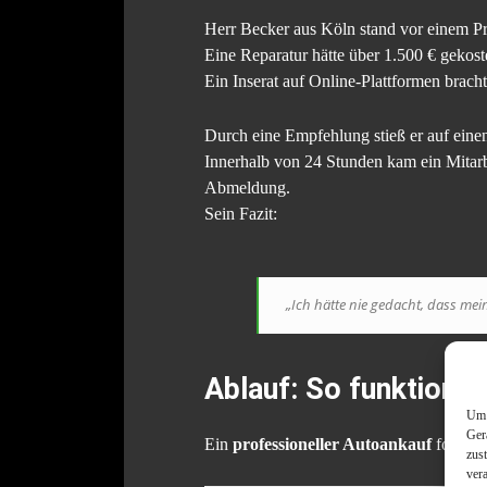
Herr Becker aus Köln stand vor einem Pr
Eine Reparatur hätte über 1.500 € gekost
Ein Inserat auf Online-Plattformen bracht
Durch eine Empfehlung stieß er auf ein
Innerhalb von 24 Stunden kam ein Mitar
Abmeldung.
Sein Fazit:
„Ich hätte nie gedacht, dass mein
Ablauf: So funktionie
Um 
Ger
Ein
professioneller Autoankauf
folgt ei
zus
ver