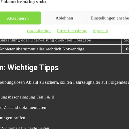
 Funktionen beeinträchtigt werden.
Beschreibung
Vo
Online oder telefonisch, wenige Daten nötig
Sc
Akzeptieren
Ablehnen
Einstellungen anseh
Sofortiger Preisvorschlag basierend auf Zustand
Tr
Kostenlose Abholung, egal ob fahrbereit oder nicht
Ke
Cookie-Richtlinie
Datenschutzerklärung
Impressum
Barzahlung oder Überweisung direkt bei Übergabe
Si
Anbieter übernimmt alles rechtlich Notwendige
10
n: Wichtige Tipps
eibungslosen Ablauf zu sichern, sollten Fahrzeughalter auf Folgendes 
sungsbescheinigung Teil I & II.
nd Zustand dokumentieren.
stungen prüfen.
: Sicherheit für beide Seiten.