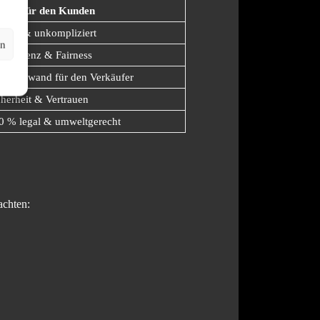
rteil für den Kunden
hnell & unkompliziert
en
ansparenz & Fairness
in Aufwand für den Verkäufer
cherheit & Vertrauen
0 % legal & umweltgerecht
achten: