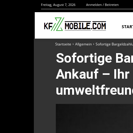
Freitag, August 7, 2026
Anmelden / Beitreten
STAR
Startseite
Allgemein
Sofortige Bargeldzahl
Sofortige Ba
Ankauf – Ihr
umweltfreun