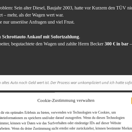
oblem: Sein alter Diesel, Baujahr 2003, hatte vor Kurzem den TÜV ni
et – mehr, als der Wagen wert war.
e nur unseriöse Anfragen und viel Frust.
en
Schrottauto Ankauf mit Sofortzahlung
.
beiter, begutachtete den Wagen und zahlte Herrn Becker
300 € in bar
–
 altes Auto noch Geld wert ist. Der Prozess war unkompliziert und ich hatte sofo
Cookie-Zustimmung verwalten
rt der Schrottauto Ankauf
dir ein optimales Erlebnis zu bieten, verwenden wir Technologien wie Cookies, um
äteinformationen zu speichern und/oder darauf zuzugreifen. Wenn du diesen Technologien
nem klar strukturierten Ablauf:
timmst, können wir Daten wie das Surfverhalten oder eindeutige IDs auf dieser Website
arbeiten. Wenn du deine Zustimmung nicht erteilst oder zurückziehst, können bestimmte Merkm