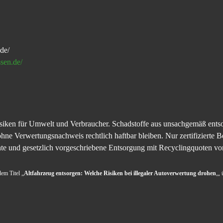
de/
sen.de/
Risiken für Umwelt und Verbraucher. Schadstoffe aus unsachgemäß ent
ne Verwertungsnachweis rechtlich haftbar bleiben. Nur zertifizierte 
hte und gesetzlich vorgeschriebene Entsorgung mit Recyclingquoten vo
dem Titel „
Altfahrzeug entsorgen: Welche Risiken bei illegaler Autoverwertung drohen
„,