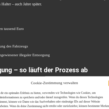
 Halter – auch Jahre später.
en tausend Euro
n
ung des Fahrzeugs
hgewiesener illegaler Entsorgung
ung – so läuft der Prozess ab
n Abläufen, die Umwelt und Verbraucher gleichermaßen schützen:
Cookie-Zustimmung verwalten
dir ein optimales Erlebnis zu bieten, verwenden wir Technologien wie Cookies, um
ahrzeug wird dokumentiert und in das System aufgenommen.
äteinformationen zu speichern und/oder darauf zuzugreifen. Wenn du diesen Technologien
timmst, können wir Daten wie das Surfverhalten oder eindeutige IDs auf dieser Website
iten wie Öl, Benzin, Brems- und Kühlmittel werden umweltgerecht entfe
arbeiten. Wenn du deine Zustimmung nicht erteilst oder zurückziehst, können bestimmte Merkm