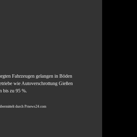
sorgten Fahrzeugen gelangen in Böden
Betriebe wie Autoverschrottung Gießen
n bis zu 95 %.
 übermittelt durch Prnews24.com