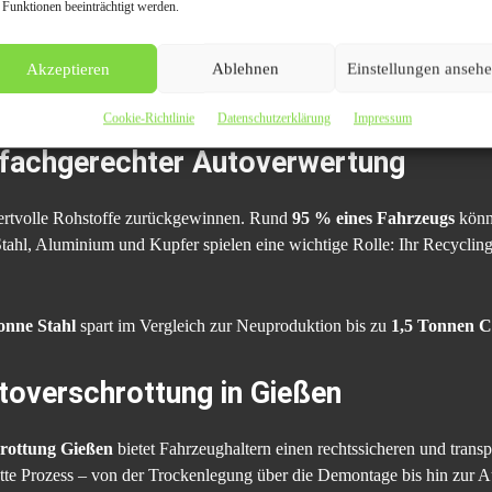
 Funktionen beeinträchtigt werden.
 werden ausgebaut und als Ersatzteile aufbereitet.
offe und Glas werden sortiert und dem Recycling zugeführt.
Akzeptieren
Ablehnen
Einstellungen anseh
hält das offizielle Dokument, das für die Abmeldung zwingend erforderli
Cookie-Richtlinie
Datenschutzerklärung
Impressum
 fachgerechter Autoverwertung
wertvolle Rohstoffe zurückgewinnen. Rund
95 % eines Fahrzeugs
könne
tahl, Aluminium und Kupfer spielen eine wichtige Rolle: Ihr Recycli
onne Stahl
spart im Vergleich zur Neuproduktion bis zu
1,5 Tonnen 
toverschrottung in Gießen
rottung Gießen
bietet Fahrzeughaltern einen rechtssicheren und trans
tte Prozess – von der Trockenlegung über die Demontage bis hin zur 