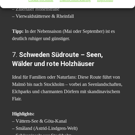
Cookie-Richtlinie
Datenschutzerklärung
Impressum
– Schloss Neuschwanstein
– Zillertaler Höhenstraße
– Vierwaldstättersee & Rheinfall
Tipp:
In der Nebensaison (Mai oder September) ist es
deutlich ruhiger und günstiger.
7.
Schweden Südroute – Seen,
Wälder und rote Holzhäuser
Ideal für Familien oder Naturfans: Diese Route führt von
Malmö bis nach Stockholm – vorbei an Seenlandschaften,
Elchparks und charmanten Dörfern mit skandinavischem
Flair.
Highlights:
– Vättern-See & Göta-Kanal
– Småland (Astrid-Lindgren-Welt)