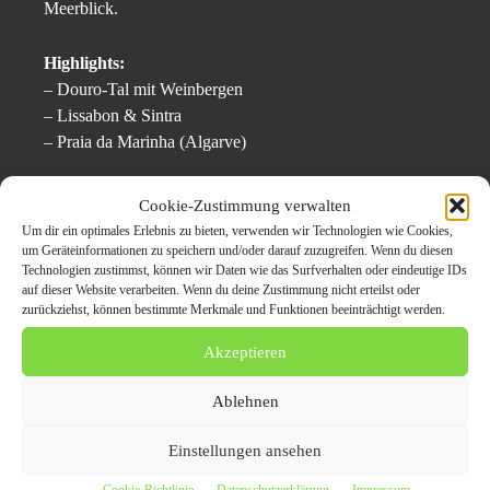
Meerblick.
Highlights:
– Douro-Tal mit Weinbergen
– Lissabon & Sintra
– Praia da Marinha (Algarve)
Tipp:
Viele Campingplätze bieten Meerblick & WLAN –
Cookie-Zustimmung verwalten
perfekt für Remote Work unterwegs.
Um dir ein optimales Erlebnis zu bieten, verwenden wir Technologien wie Cookies,
um Geräteinformationen zu speichern und/oder darauf zuzugreifen. Wenn du diesen
Technologien zustimmst, können wir Daten wie das Surfverhalten oder eindeutige IDs
6.
Alpenpanorama-Route –
auf dieser Website verarbeiten. Wenn du deine Zustimmung nicht erteilst oder
Deutschland, Österreich, Schweiz
zurückziehst, können bestimmte Merkmale und Funktionen beeinträchtigt werden.
Akzeptieren
Diese klassische Route für Wohnmobilreisen verbindet
Natur, Kultur und Komfort. Von Füssen über Innsbruck,
Ablehnen
Luzern bis zum Bodensee: eine Rundreise für Genießer.
Einstellungen ansehen
Highlights: