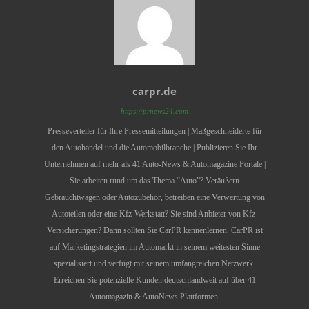
carpr.de
https://prnews24.com
Presseverteiler für Ihre Pressemitteilungen | Maßgeschneiderte für
den Autohandel und die Automobilbranche | Publizieren Sie Ihr
Unternehmen auf mehr als 41 Auto-News & Automagazine Portale |
Sie arbeiten rund um das Thema “Auto”? Veräußern
Gebrauchtwagen oder Autozubehör, betreiben eine Verwertung von
Autoteilen oder eine Kfz-Werkstatt? Sie sind Anbieter von Kfz-
Versicherungen? Dann sollten Sie CarPR kennenlernen. CarPR ist
auf Marketingstrategien im Automarkt in seinem weitesten Sinne
spezialisiert und verfügt mit seinem umfangreichen Netzwerk.
Erreichen Sie potenzielle Kunden deutschlandweit auf über 41
Automagazin & AutoNews Plattformen.