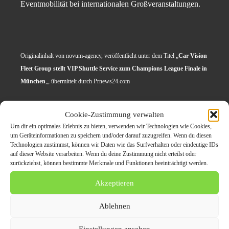
Eventmobilität bei internationalen Großveranstaltungen.
Originalinhalt von novum-agency, veröffentlicht unter dem Titel „
Car Vision
Fleet Group stellt VIP Shuttle Service zum Champions League Finale in
München
„, übermittelt durch Prnews24.com
Cookie-Zustimmung verwalten
Themen zum Beitrag
Um dir ein optimales Erlebnis zu bieten, verwenden wir Technologien wie Cookies,
um Geräteinformationen zu speichern und/oder darauf zuzugreifen. Wenn du diesen
Champions League Finale
Technologien zustimmst, können wir Daten wie das Surfverhalten oder eindeutige IDs
auf dieser Website verarbeiten. Wenn du deine Zustimmung nicht erteilst oder
in München: Car Vision
zurückziehst, können bestimmte Merkmale und Funktionen beeinträchtigt werden.
Fleet Group mit
Akzeptieren
maßgeschneidertem
Ablehnen
Shuttle Service
Einstellungen ansehen