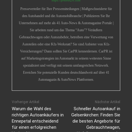
https://prnews24.com
Presseverteiler für Ihre Pressemitteilungen | Maßgeschneiderte für
den Autohandel und die Automobilbranche | Publizieren Sie Ihr
Unternehmen auf mehr als 41 Auto-News & Automagazine Portale |
Sie arbeiten rund um das Thema “Auto”? Veräußern
Gebrauchtwagen oder Autozubehör, betreiben eine Verwertung von
Autoteilen oder eine Kfz-Werkstatt? Sie sind Anbieter von Kfz-
Versicherungen? Dann sollten Sie CarPR kennenlernen. CarPR ist
auf Marketingstrategien im Automarkt in seinem weitesten Sinne
spezialisiert und verfügt mit seinem umfangreichen Netzwerk.
Erreichen Sie potenzielle Kunden deutschlandweit auf über 41
Automagazin & AutoNews Plattformen.
Vorheriger Artikel
Nächster Artikel
Warum die Wahl des
Schneller Autoankauf in
richtigen Autoankäufers in
Gelsenkirchen: Finden Sie
Ennepetal entscheidend
die besten Angebote für
für einen erfolgreichen
Gebrauchtwagen,