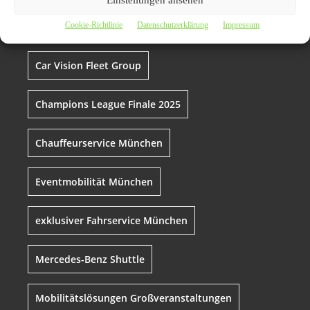
Cookie-Richtlinie
Datenschutzerklärung
Impressum
Business Transfer München
Car Vision Fleet Group
Champions League Finale 2025
Chauffeurservice München
Eventmobilität München
exklusiver Fahrservice München
Mercedes-Benz Shuttle
Mobilitätslösungen Großveranstaltungen