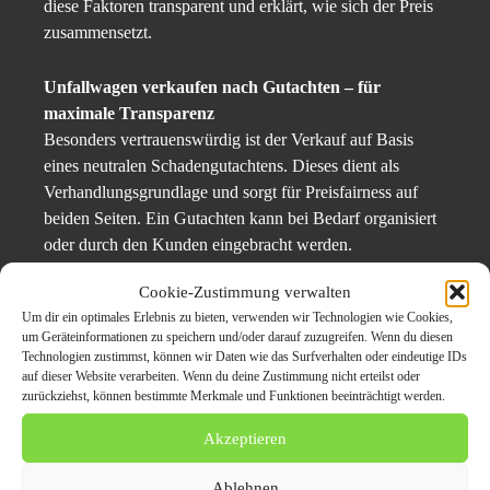
diese Faktoren transparent und erklärt, wie sich der Preis
zusammensetzt.
Unfallwagen verkaufen nach Gutachten – für
maximale Transparenz
Besonders vertrauenswürdig ist der Verkauf auf Basis
eines neutralen Schadengutachtens. Dieses dient als
Verhandlungsgrundlage und sorgt für Preisfairness auf
beiden Seiten. Ein Gutachten kann bei Bedarf organisiert
oder durch den Kunden eingebracht werden.
Cookie-Zustimmung verwalten
Pressekontakt:
Um dir ein optimales Erlebnis zu bieten, verwenden wir Technologien wie Cookies,
um Geräteinformationen zu speichern und/oder darauf zuzugreifen. Wenn du diesen
Autoankauf Hameln
Technologien zustimmst, können wir Daten wie das Surfverhalten oder eindeutige IDs
auf dieser Website verarbeiten. Wenn du deine Zustimmung nicht erteilst oder
Im Duvenanger 14A
zurückziehst, können bestimmte Merkmale und Funktionen beeinträchtigt werden.
31785 Hameln
Akzeptieren
Telefon: 01728329057
E-Mail: info@auto-verkaufen-hameln.de
Ablehnen