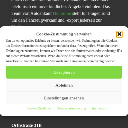
telefonisch ein unverbindliches Angebot einholen. Das
Team von Autoankauf
Heilbronn
steht für Fragen rund
um den Fahrzeugverkauf und -export jederzeit zur
Verfügung.​
Cookie-Zustimmung verwalten
Um dir ein optimales Erlebnis zu bieten, verwenden wir Technologien wie Cookies,
Fazit
um Geräteinformationen zu speichern und/oder darauf zuzugreifen. Wenn du diesen
Technologien zustimmst, können wir Daten wie das Surfverhalten oder eindeutige IDs
Autoankauf Heilbronn bietet eine effiziente, transparente
auf dieser Website verarbeiten. Wenn du deine Zustimmung nicht erteilst oder
zurückziehst, können bestimmte Merkmale und Funktionen beeinträchtigt werden.
und kundenfreundliche Lösung für den
Verkauf von
Fahrzeugen in Heilbronn und Umgebung
. Mit fairen
Akzeptieren
Preisen, schnellen Prozessen und umfassenden
Zusatzleistungen ist das Unternehmen der ideale Partner
Ablehnen
für alle, die ihr Auto sicher und unkompliziert verkaufen
möchten.​
Einstellungen ansehen
Cookie-Richtlinie
Datenschutzerklärung
Impressum
Pressekontakt:
Orthstraße 31B