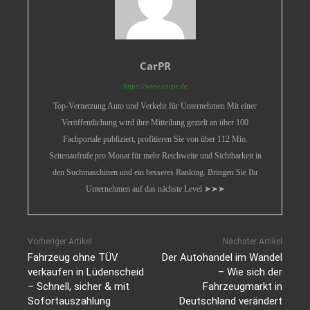
CarPR
https://www.carpr.de
Top-Vernetzung Auto und Verkehr für Unternehmen Mit einer
Veröffentlichung wird ihre Mitteilung gezielt an über 100
Fachportale publiziert, profitieren Sie von über 112 Mio.
Seitenaufrufe pro Monat für mehr Reichweite und Sichtbarkeit in
den Suchmaschinen und ein besseres Ranking. Bringen Sie Ihr
Unternehmen auf das nächste Level ➤➤➤
Vorheriger Artikel
Nächster Artikel
Fahrzeug ohne TÜV
Der Autohandel im Wandel
verkaufen in Lüdenscheid
– Wie sich der
– Schnell, sicher & mit
Fahrzeugmarkt in
Sofortauszahlung
Deutschland verändert