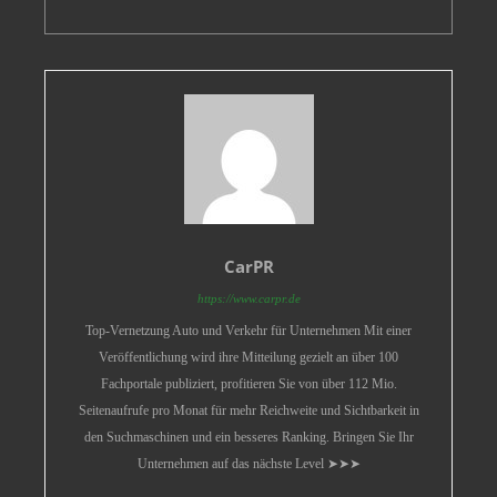
CarPR
https://www.carpr.de
Top-Vernetzung Auto und Verkehr für Unternehmen Mit einer
Veröffentlichung wird ihre Mitteilung gezielt an über 100
Fachportale publiziert, profitieren Sie von über 112 Mio.
Seitenaufrufe pro Monat für mehr Reichweite und Sichtbarkeit in
den Suchmaschinen und ein besseres Ranking. Bringen Sie Ihr
Unternehmen auf das nächste Level ➤➤➤