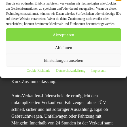
Um dir ein optimales Erlebnis zu bieten, verwenden wir Technologien wie Cookies,
können.​
um Geräteinformationen zu speichern und/oder darauf zuzugreifen. Wenn du diesen
Technologien zustimmst, können wir Daten wie das Surfverhalten oder eindeutige IDs
Pressekontakt:
auf dieser Website verarbeiten. Wenn du deine Zustimmung nicht erteilst oder
zurückziehst, können bestimmte Merkmale und Funktionen beeinträchtigt werden.
Wichernstraße 19C
Akzeptieren
58511 Lüdenscheid
Ablehnen
Telefon: 01728329057
Einstellungen ansehen
Email: info@auto-verkaufen-lüdenscheid.de
Web:
https://auto-verkaufen-lüdenscheid.de/
Cookie-Richtlinie
Datenschutzerklärung
Impressum
Kurz-Zusammenfassung:
Auto-Verkaufen-Lüdenscheid.de ermöglicht den
unkomplizierten Verkauf von Fahrzeugen ohne TÜV –
schnell, sicher und mit sofortiger Auszahlung. Egal ob
Gebrauchtwagen, Unfallwagen oder Fahrzeug mit
Mängeln: Innerhalb von 24 Stunden ist der Verkauf samt