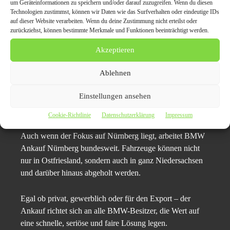
um Geräteinformationen zu speichern und/oder darauf zuzugreifen. Wenn du diesen
wirtschaftlich weiterzuverwerten.
Technologien zustimmst, können wir Daten wie das Surfverhalten oder eindeutige IDs
auf dieser Website verarbeiten. Wenn du deine Zustimmung nicht erteilst oder
zurückziehst, können bestimmte Merkmale und Funktionen beeinträchtigt werden.
Ein
BMW mit Motorschaden
, ohne TÜV oder mit
Getriebeschaden wird hier nicht als wertlos betrachtet –
Akzeptieren
im Gegenteil: Viele Modelle wie der BMW 320d, X5
oder 530i sind auf Auslandsmärkten weiterhin gefragt und
Ablehnen
erzielen dort überdurchschnittlich gute Preise.
Einstellungen ansehen
6. Regionaler Service mit deutschlandweiter
Cookie-Richtlinie
Datenschutzerklärung
Impressum
Abwicklung
Auch wenn der Fokus auf Nürnberg liegt, arbeitet BMW
Ankauf Nürnberg bundesweit. Fahrzeuge können nicht
nur in Ostfriesland, sondern auch in ganz Niedersachsen
und darüber hinaus abgeholt werden.
Egal ob privat, gewerblich oder für den Export – der
Ankauf richtet sich an alle BMW-Besitzer, die Wert auf
eine schnelle, seriöse und faire Lösung legen.