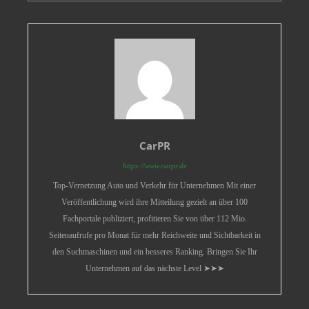
CarPR
https://www.carpr.de
Top-Vernetzung Auto und Verkehr für Unternehmen Mit einer
Veröffentlichung wird ihre Mitteilung gezielt an über 100
Fachportale publiziert, profitieren Sie von über 112 Mio.
Seitenaufrufe pro Monat für mehr Reichweite und Sichtbarkeit in
den Suchmaschinen und ein besseres Ranking. Bringen Sie Ihr
Unternehmen auf das nächste Level ➤➤➤