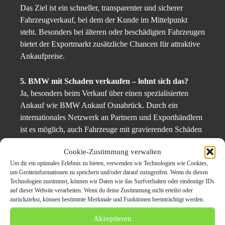
Das Ziel ist ein schneller, transparenter und sicherer
Fahrzeugverkauf, bei dem der Kunde im Mittelpunkt
steht. Besonders bei älteren oder beschädigten Fahrzeugen
bietet der Exportmarkt zusätzliche Chancen für attraktive
Ankaufpreise.
5. BMW mit Schaden verkaufen – lohnt sich das?
Ja, besonders beim Verkauf über einen spezialisierten
Ankauf wie BMW Ankauf Osnabrück. Durch ein
internationales Netzwerk an Partnern und Exporthändlern
ist es möglich, auch Fahrzeuge mit gravierenden Schäden
wirtschaftlich weiterzuverwerten.
Cookie-Zustimmung verwalten
Um dir ein optimales Erlebnis zu bieten, verwenden wir Technologien wie Cookies,
Ein BMW mit Motorschaden, ohne TÜV oder mit
um Geräteinformationen zu speichern und/oder darauf zuzugreifen. Wenn du diesen
Getriebeschaden wird hier nicht als wertlos betrachtet –
Technologien zustimmst, können wir Daten wie das Surfverhalten oder eindeutige IDs
im Gegenteil: Viele Modelle wie der BMW 320d, X5
auf dieser Website verarbeiten. Wenn du deine Zustimmung nicht erteilst oder
zurückziehst, können bestimmte Merkmale und Funktionen beeinträchtigt werden.
oder 530i sind auf Auslandsmärkten weiterhin gefragt und
erzielen dort überdurchschnittlich gute Preise.
Akzeptieren