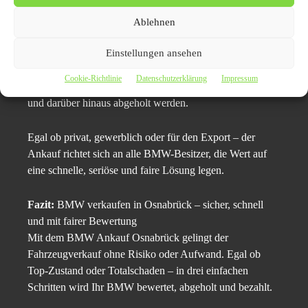
6. Regionaler Service mit deutschlandweiter
Ablehnen
Abwicklung
Auch wenn der Fokus auf Osnabrück liegt, arbeitet BMW
Einstellungen ansehen
Ankauf Osnabrück bundesweit. Fahrzeuge können nicht
Cookie-Richtlinie
Datenschutzerklärung
Impressum
nur in Ostfriesland, sondern auch in ganz Niedersachsen
und darüber hinaus abgeholt werden.
Egal ob privat, gewerblich oder für den Export – der
Ankauf richtet sich an alle BMW-Besitzer, die Wert auf
eine schnelle, seriöse und faire Lösung legen.
Fazit:
BMW verkaufen in Osnabrück – sicher, schnell
und mit fairer Bewertung
Mit dem BMW Ankauf Osnabrück gelingt der
Fahrzeugverkauf ohne Risiko oder Aufwand. Egal ob
Top-Zustand oder Totalschaden – in drei einfachen
Schritten wird Ihr BMW bewertet, abgeholt und bezahlt.