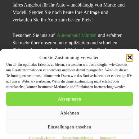
faires Angebot für Ihr Auto – unabhängig von Marke und
Modell. Senden Sie noch heute Ihre Anfrage und
verkaufen Sie Ihr Auto zum besten Preis!
Besuchen Sie uns auf
Autoankauf Minden
und erfahren
Sie mehr über unseren unkomplizierten und schnellen
Gebrauchtwagen Ankauf.
Verkaufen Sie Ihr Auto
stressfrei und zum besten Preis – jetzt anfragen!
Cookie-Zustimmung verwalten
Um dir ein optimales Erlebnis zu bieten, verwenden wir Technologien wie Cookies,
um Geräteinformationen zu speichern und/oder darauf zuzugreifen. Wenn du diesen
Autoankauf
Technologien zustimmst, können wir Daten wie das Surfverhalten oder eindeutige IDs
auf dieser Website verarbeiten. Wenn du deine Zustimmung nicht erteilst oder
Gebrauchtwagen Ankauf
zurückziehst, können bestimmte Merkmale und Funktionen beeinträchtigt werden.
Unfallwagen Ankauf
Akzeptieren
Pressekontkt:
Ablehnen
Einstellungen ansehen
Autoankauf Minden
Goebenstraße 40
Cookie-Richtlinie
Datenschutzerklärung
Impressum