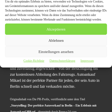
Um dir ein optimales Erlebnis zu bieten, verwenden wir Technologien wie Cookies,
um Geräteinformationen zu speichern und/oder darauf zuzugreifen. Wenn du diesen
Telefon: 0174-4728180
Technologien zustimmst, können wir Daten wie das Surfverhalten oder eindeutige IDs
E-Mail: info@autoankauf-mikael.de
auf dieser Website verarbeiten. Wenn du deine Zustimmung nicht erteilst oder
Web:
https://autoankauf-mikael.de/autoankauf-berlin/
zurückziehst, können bestimmte Merkmale und Funktionen beeinträchtigt werden.
Akzeptieren
Kurzfassung
: Max wollte sein altes
Auto in Berlin
verkaufen
und entschied sich für Autoankauf Mikael.
Ablehnen
Der Verkaufsprozess war schnell, einfach und stressfrei.
Max erhielt ein faires Angebot, bestätigte den Preis nach
Einstellungen ansehen
einer Besichtigung und erhielt sofort Bargeld für sein
Cookie-Richtlinie
Datenschutzerklärung
Impressum
Auto. Der gesamte Verkaufsprozess wurde professionell
und zuverlässig abgewickelt – von der Besichtigung bis
zur kostenlosen Abholung des Fahrzeugs. Autoankauf
Mikael ist der perfekte Partner für jeden, der sein Auto in
Berlin schnell und fair verkaufen möchte.
Originalinhalt von Die PR-Profis, veröffentlicht unter dem Titel
„
Storytelling: Der perfekte Autoverkauf in Berlin – Ein Erlebnis mit
Autoankauf Mikael
„, übermittelt durch Prnews24.com