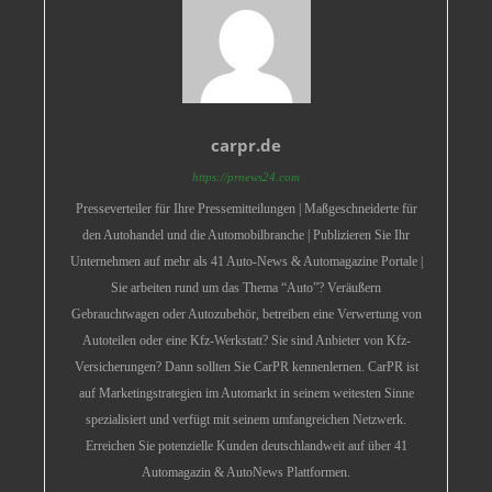
carpr.de
https://prnews24.com
Presseverteiler für Ihre Pressemitteilungen | Maßgeschneiderte für
den Autohandel und die Automobilbranche | Publizieren Sie Ihr
Unternehmen auf mehr als 41 Auto-News & Automagazine Portale |
Sie arbeiten rund um das Thema “Auto”? Veräußern
Gebrauchtwagen oder Autozubehör, betreiben eine Verwertung von
Autoteilen oder eine Kfz-Werkstatt? Sie sind Anbieter von Kfz-
Versicherungen? Dann sollten Sie CarPR kennenlernen. CarPR ist
auf Marketingstrategien im Automarkt in seinem weitesten Sinne
spezialisiert und verfügt mit seinem umfangreichen Netzwerk.
Erreichen Sie potenzielle Kunden deutschlandweit auf über 41
Automagazin & AutoNews Plattformen.