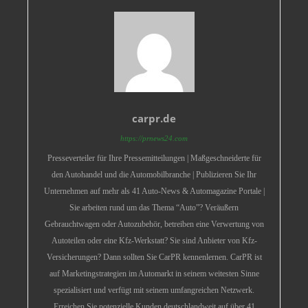
carpr.de
https://prnews24.com
Presseverteiler für Ihre Pressemitteilungen | Maßgeschneiderte für
den Autohandel und die Automobilbranche | Publizieren Sie Ihr
Unternehmen auf mehr als 41 Auto-News & Automagazine Portale |
Sie arbeiten rund um das Thema “Auto”? Veräußern
Gebrauchtwagen oder Autozubehör, betreiben eine Verwertung von
Autoteilen oder eine Kfz-Werkstatt? Sie sind Anbieter von Kfz-
Versicherungen? Dann sollten Sie CarPR kennenlernen. CarPR ist
auf Marketingstrategien im Automarkt in seinem weitesten Sinne
spezialisiert und verfügt mit seinem umfangreichen Netzwerk.
Erreichen Sie potenzielle Kunden deutschlandweit auf über 41