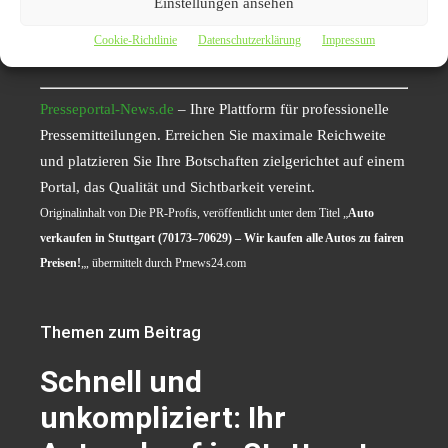
Online-Anfrage oder persönlicher Kontakt – wir freuen
Einstellungen ansehen
uns darauf, Ihnen zu helfen und Ihr Fahrzeug zu
Cookie-Richtlinie
Datenschutzerklärung
Impressum
Höchstpreisen anzukaufen!
Presseportal-News.de
– Ihre Plattform für professionelle
Pressemitteilungen. Erreichen Sie maximale Reichweite
und platzieren Sie Ihre Botschaften zielgerichtet auf einem
Portal, das Qualität und Sichtbarkeit vereint.
Originalinhalt von Die PR-Profis, veröffentlicht unter dem Titel „
Auto
verkaufen in Stuttgart (70173–70629) – Wir kaufen alle Autos zu fairen
Preisen!
„, übermittelt durch Prnews24.com
Themen zum Beitrag
Schnell und
unkompliziert: Ihr