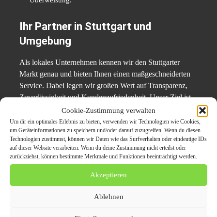
Ihr Partner in Stuttgart und
Umgebung
Als lokales Unternehmen kennen wir den Stuttgarter
Markt genau und bieten Ihnen einen maßgeschneiderten
Service. Dabei legen wir großen Wert auf Transparenz,
Zuverlässigkeit und Kundenzufriedenheit. Unser Ziel ist
es, Ihnen den
Autoverkauf
so einfach wie möglich zu
Cookie-Zustimmung verwalten
machen, während Sie den bestmöglichen Preis erhalten.
Um dir ein optimales Erlebnis zu bieten, verwenden wir Technologien wie Cookies,
um Geräteinformationen zu speichern und/oder darauf zuzugreifen. Wenn du diesen
Technologien zustimmst, können wir Daten wie das Surfverhalten oder eindeutige IDs
Jetzt unverbindliches Angebot
auf dieser Website verarbeiten. Wenn du deine Zustimmung nicht erteilst oder
zurückziehst, können bestimmte Merkmale und Funktionen beeinträchtigt werden.
anfordern!
Akzeptieren
Verkaufen Sie Ihr Auto in Stuttgart ohne Stress und
Aufwand. Kontaktieren Sie uns noch heute und lassen Sie
Ablehnen
sich von unserem erstklassigen Service überzeugen. Ob