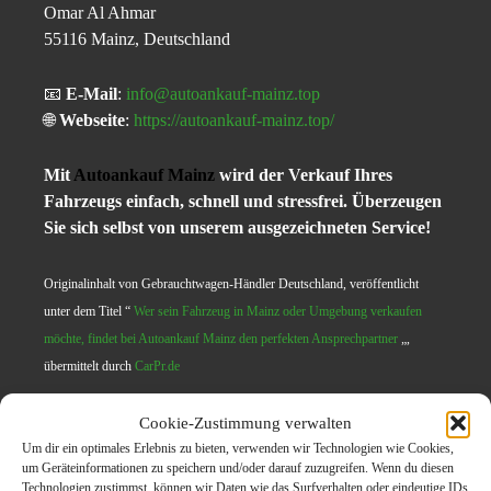
Omar Al Ahmar
55116 Mainz, Deutschland
📧
E-Mail
:
info@autoankauf-mainz.top
🌐
Webseite
:
https://autoankauf-mainz.top/
Mit
Autoankauf Mainz
wird der Verkauf Ihres
Fahrzeugs einfach, schnell und stressfrei. Überzeugen
Sie sich selbst von unserem ausgezeichneten Service!
Originalinhalt von Gebrauchtwagen-Händler Deutschland, veröffentlicht
unter dem Titel “
Wer sein Fahrzeug in Mainz oder Umgebung verkaufen
möchte, findet bei Autoankauf Mainz den perfekten Ansprechpartner
„,
übermittelt durch
CarPr.de
Cookie-Zustimmung verwalten
Themen zum Beitrag
Um dir ein optimales Erlebnis zu bieten, verwenden wir Technologien wie Cookies,
um Geräteinformationen zu speichern und/oder darauf zuzugreifen. Wenn du diesen
Technologien zustimmst, können wir Daten wie das Surfverhalten oder eindeutige IDs