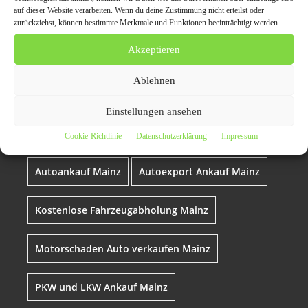
Wer sein Fahrzeug in
auf dieser Website verarbeiten. Wenn du deine Zustimmung nicht erteilst oder
Mainz oder Umgebung
zurückziehst, können bestimmte Merkmale und Funktionen beeinträchtigt werden.
verkaufen möchte, findet
Akzeptieren
bei Autoankauf Mainz den
Ablehnen
perfekten
Einstellungen ansehen
Ansprechpartner
Cookie-Richtlinie
Datenschutzerklärung
Impressum
Autoankauf Mainz
Autoexport Ankauf Mainz
Kostenlose Fahrzeugabholung Mainz
Motorschaden Auto verkaufen Mainz
PKW und LKW Ankauf Mainz