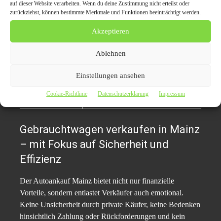
Zustände
Motorschadenfahrzeuge
auf dieser Website verarbeiten. Wenn du deine Zustimmung nicht erteilst oder
zurückziehst, können bestimmte Merkmale und Funktionen beeinträchtigt werden.
Exportoptionen
Höhere Verkaufspreise möglich
Akzeptieren
Keine
Zeit- und Aufwandserparnis
Inseratskosten
Ablehnen
Vertragliche
Haftungsbefreiung nach Verkauf
Sicherheit
Einstellungen ansehen
Schneller
Ideal bei Fahrzeugwechsel oder
Cookie-Richtlinie
Datenschutzerklärung
Impressum
Verkaufsprozess
dringendem Bedarf
Gebrauchtwagen verkaufen in Mainz
– mit Fokus auf Sicherheit und
Effizienz
Der Autoankauf Mainz bietet nicht nur finanzielle
Vorteile, sondern entlastet Verkäufer auch emotional.
Keine Unsicherheit durch private Käufer, keine Bedenken
hinsichtlich Zahlung oder Rückforderungen und kein