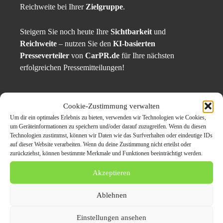
Reichweite bei Ihrer
Zielgruppe
.
Steigern Sie noch heute Ihre
Sichtbarkeit
und
Reichweite
– nutzen Sie den
KI-basierten
Presseverteiler
von
CarPR.de
für Ihre nächsten
erfolgreichen Pressemitteilungen!
Cookie-Zustimmung verwalten
Pressemeldung veröffentlichen
Um dir ein optimales Erlebnis zu bieten, verwenden wir Technologien wie Cookies,
um Geräteinformationen zu speichern und/oder darauf zuzugreifen. Wenn du diesen
Technologien zustimmst, können wir Daten wie das Surfverhalten oder eindeutige IDs
auf dieser Website verarbeiten. Wenn du deine Zustimmung nicht erteilst oder
zurückziehst, können bestimmte Merkmale und Funktionen beeinträchtigt werden.
CarPR: Werbung Extraklasse für
Pressemeldung
Akzeptieren
veröffentlichen
in der Automobilbranche!
Ablehnen
Einstellungen ansehen
Originalinhalt von Die PR-Profis, veröffentlicht unter dem Titel „
Online-