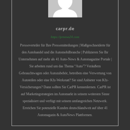
carpr.de
https://prnews24.com
Presseverteiler für Ihre Pressemitteilungen | Maßgeschneiderte für
den Autohandel und die Automobilbranche | Publizieren Sie Ihr
Unternehmen auf mehr als 41 Auto-News & Automagazine Portale |
Sie arbeiten rund um das Thema “Auto”? Veräußern
Gebrauchtwagen oder Autozubehör, betreiben eine Verwertung von
Autoteilen oder eine Kfz-Werkstatt? Sie sind Anbieter von Kfz-
Versicherungen? Dann sollten Sie CarPR kennenlernen. CarPR ist
auf Marketingstrategien im Automarkt in seinem weitesten Sinne
spezialisiert und verfügt mit seinem umfangreichen Netzwerk.
Erreichen Sie potenzielle Kunden deutschlandweit auf über 41
Automagazin & AutoNews Plattformen.