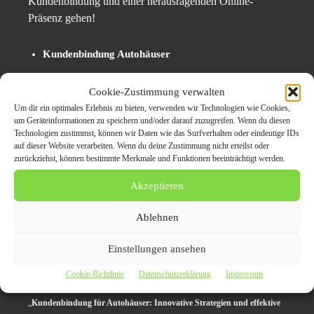
Kundenbindung und einer herausragenden Online-
Präsenz gehen!
Kundenbindung Autohäuser
Automobilbranche Marketing
Cookie-Zustimmung verwalten
Effektive Kundenbindungsstrategien
Um dir ein optimales Erlebnis zu bieten, verwenden wir Technologien wie Cookies,
um Geräteinformationen zu speichern und/oder darauf zuzugreifen. Wenn du diesen
Pressearbeit Autohäuser
Technologien zustimmst, können wir Daten wie das Surfverhalten oder eindeutige IDs
auf dieser Website verarbeiten. Wenn du deine Zustimmung nicht erteilst oder
Sichtbarkeit Autohaus
zurückziehst, können bestimmte Merkmale und Funktionen beeinträchtigt werden.
SEO für Autohäuser
Akzeptieren
Kontaktieren Sie uns heute, um mehr über unsere
Ablehnen
maßgeschneiderten Lösungen für Ihr Autohaus zu
Einstellungen ansehen
erfahren!
Cookie-Richtlinie
Datenschutzerklärung
Impressum
Originalinhalt von Die PR-Profis, veröffentlicht unter dem Titel
„
Kundenbindung für Autohäuser: Innovative Strategien und effektive