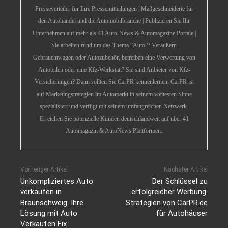
Presseverteiler für Ihre Pressemitteilungen | Maßgeschneiderte für
den Autohandel und die Automobilbranche | Publizieren Sie Ihr
Unternehmen auf mehr als 41 Auto-News & Automagazine Portale |
Sie arbeiten rund um das Thema “Auto”? Veräußern
Gebrauchtwagen oder Autozubehör, betreiben eine Verwertung von
Autoteilen oder eine Kfz-Werkstatt? Sie sind Anbieter von Kfz-
Versicherungen? Dann sollten Sie CarPR kennenlernen. CarPR ist
auf Marketingstrategien im Automarkt in seinem weitesten Sinne
spezialisiert und verfügt mit seinem umfangreichen Netzwerk.
Erreichen Sie potenzielle Kunden deutschlandweit auf über 41
Automagazin & AutoNews Plattformen.
Vorheriger Artikel
Nächster Artikel
Unkompliziertes Auto
Der Schlüssel zu
verkaufen in
erfolgreicher Werbung:
Braunschweig: Ihre
Strategien von CarPR.de
Lösung mit Auto
für Autohäuser
Verkaufen Fix