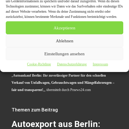
um Geräteinformationen zu speichern und/oder darauf zuzugreifen. Wenn du diesen
Technologien zustimmst, können wir Daten wie das Surfverhalten oder eindeutige IDs
Autoankauf Berlin für Fahrzeuge ohne TÜV oder
auf dieser Website verarbeiten. Wenn du deine Zustimmung nicht erteilst oder
zurückziehst, können bestimmte Merkmale und Funktionen beeinträchtigt werden.
Getriebeschaden
Akzeptieren
Autoentsorgung und Unfallwagenverkauf in Berlin
mit Bestpreis
Ablehnen
Professioneller Autoankauf Berlin für PKWs, LKWs
und Nutzfahrzeuge
Einstellungen ansehen
Cookie-Richtlinie
Datenschutzerklärung
Impressum
Originalinhalt von Die PR-Profis, veröffentlicht unter dem Titel
„
Autoankauf Berlin: Ihr zuverlässiger Partner für den schnellen
Verkauf von Unfallwagen, Gebrauchtwagen und Mängelfahrzeugen –
fair und transparent!
„, übermittelt durch Prnews24.com
Themen zum Beitrag
Autoexport aus Berlin: