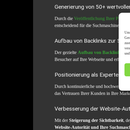
Generierung von 50+ wertvolle
Durch die
Veröffentlichung Ihrer Pressem
entscheidend für die Suchmaschinenoptim
Um 
Ger
Aufbau von Backlinks zur Stei
zus
ver
Der gezielte
Aufbau von Backlinks
träg
und
Besucher auf Ihre Webseite und erhöhe
Positionierung als Experten d
Durch kontinuierliche und hochwertige Pre
das Vertrauen Ihrer Kunden in Ihre Mark
Verbesserung der Website-Aut
Mit der
Steigerung der Sichtbarkeit
, d
Website-Autorität und Ihre Suchmas