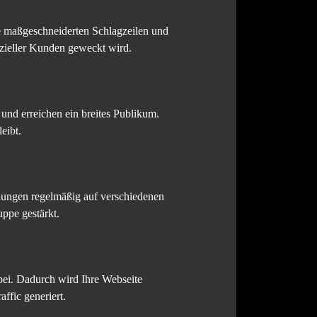
e maßgeschneiderten Schlagzeilen und
nzieller Kunden geweckt wird.
 und erreichen ein breites Publikum.
eibt.
ilungen regelmäßig auf verschiedenen
ppe gestärkt.
 bei. Dadurch wird Ihre Webseite
ffic generiert.