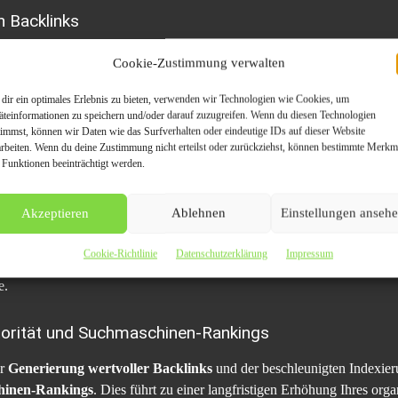
n Backlinks
itteilungen
auf Top-Presseportalen und Websites generieren Sie
50+ we
Cookie-Zustimmung verwalten
ierung (SEO) und tragen zur Verbesserung Ihrer Platzierungen in den 
dir ein optimales Erlebnis zu bieten, verwenden wir Technologien wie Cookies, um
äteinformationen zu speichern und/oder darauf zuzugreifen. Wenn du diesen Technologien
gerung des Webseiten-Traffics
timmst, können wir Daten wie das Surfverhalten oder eindeutige IDs auf dieser Website
arbeiten. Wenn du deine Zustimmung nicht erteilst oder zurückziehst, können bestimmte Merkm
t zur
Steigerung des Webseiten-Traffics
bei.
Hochwertige Backlink
 Funktionen beeinträchtigt werden.
n die Chancen auf Kundengewinnung.
Akzeptieren
Ablehnen
Einstellungen anseh
urch hochwertige Pressearbeit
Cookie-Richtlinie
Datenschutzerklärung
Impressum
ssearbeit positionieren Sie sich als Experte in Ihrer Branche. Dies stä
e.
orität und Suchmaschinen-Rankings
er
Generierung wertvoller Backlinks
und der beschleunigten Indexieru
chinen-Rankings
. Dies führt zu einer langfristigen Erhöhung Ihres org