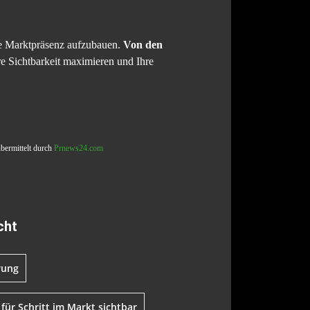
rke Marktpräsenz aufzubauen.
Von den
re Sichtbarkeit maximieren und Ihre
übermittelt durch
Prnews24.com
cht
rung
 für Schritt im Markt sichtbar