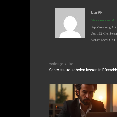
CarPR
https://www.carpr.de
Top-Vernetzung Auto 
über 112 Mio. Seiten
nächste Level ➤➤➤
Vorheriger Artikel
Schrottauto abholen lassen in Düsseld