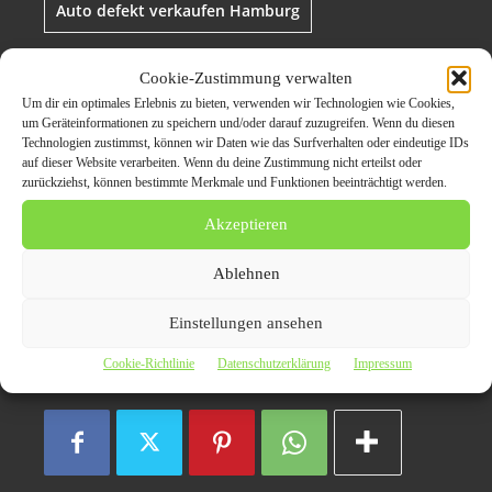
Auto defekt verkaufen Hamburg
Auto kaputt verkaufen Hamburg
Cookie-Zustimmung verwalten
Um dir ein optimales Erlebnis zu bieten, verwenden wir Technologien wie Cookies,
um Geräteinformationen zu speichern und/oder darauf zuzugreifen. Wenn du diesen
Auto ohne TÜV verkaufen Hamburg
Technologien zustimmst, können wir Daten wie das Surfverhalten oder eindeutige IDs
auf dieser Website verarbeiten. Wenn du deine Zustimmung nicht erteilst oder
zurückziehst, können bestimmte Merkmale und Funktionen beeinträchtigt werden.
Autoankauf Motorschaden
Akzeptieren
Autoankauf Motorschaden Hamburg
Ablehnen
Fahrzeuge mit Motorschaden
Hamburg
Einstellungen ansehen
Cookie-Richtlinie
Datenschutzerklärung
Impressum