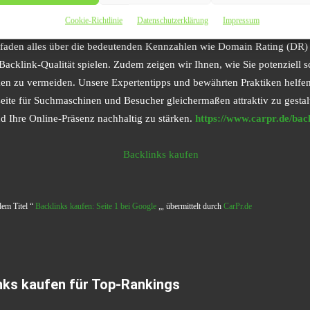
 Content-Marketing und Linkbuilding Ihre Autorität in Ihrer Branche ste
Cookie-Richtlinie
Datenschutzerklärung
Impressum
rprobten Methoden erreichen Sie nachhaltige und langfristige Erfolge 
itfaden alles über die bedeutenden Kennzahlen wie Domain Rating (DR)
Backlink-Qualität spielen. Zudem zeigen wir Ihnen, wie Sie potenziell s
en zu vermeiden. Unsere Expertentipps und bewährten Praktiken helfen 
seite für Suchmaschinen und Besucher gleichermaßen attraktiv zu gestal
 Ihre Online-Präsenz nachhaltig zu stärken.
https://www.carpr.de/bac
dem Titel “
Backlinks kaufen: Seite 1 bei Google
„, übermittelt durch
CarPr.de
nks kaufen für Top-Rankings