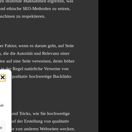
nen strafende Maßnahmen ergreifen, was
 und ethische SEO-Methoden zu setzen,
schinen zu respektieren.
er Faktor, wenn es darum geht, auf Seite
 die die Autorität und Relevanz einer
en auf eine Seite verweisen, desto höher
 in der Regel natürliche Verweise von
ten. Um qualitativ hochwertige Backlinks
h sind.
ale
Tipps und Tricks, wie Sie hochwertige
ert auf der Erstellung von qualitativ
en
 Interesse von anderen Webseiten wecken.