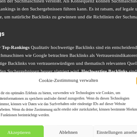
linien der Suchmaschinen verstößt. Als Konsequenz können Suchmaschi
nkings in den Suchergebnissen führen kann. Es ist ratsam, auf legale
te, um natürliche Backlinks zu gewinnen und die Richtlinien der Suchma
gs
ür Top-Rankings
Qualitativ hochwertige Backlinks sind ein entscheidend
maschinen wie Google betrachten Backlinks als Vertrauensindikatoren,
tige Backlinks von vertrauenswürdigen und thematisch relevanten Quell
n den Suchergebnissen besser platziert wird.
Hochwertige Backlinks
sind
ertschätzen und ihn als hilfreich oder informativ für ihre Leser betrach
Cookie-Zustimmung verwalten
ertige Inhalte zu erstellen, die für Ihre Zielgruppe relevant und nützlic
dir ein optimales Erlebnis zu bieten, verwenden wir Technologien wie Cookies, um
äteinformationen zu speichern und/oder darauf zuzugreifen. Wenn du diesen Technologien
timmst, können wir Daten wie das Surfverhalten oder eindeutige IDs auf dieser Website
arbeiten. Wenn du deine Zustimmung nicht erteilst oder zurückziehst, können bestimmte Merkm
 Funktionen beeinträchtigt werden.
Backlink-Aufbau
In diesem umfassenden Leitfaden finden Sie wertvolle 
hmaschinenranking Ihrer Webseite zu verbessern. Unsere Strategie basi
Akzeptieren
Ablehnen
Einstellungen anseh
 die nicht nur für Ihre Zielgruppe ansprechend sind, sondern auch das