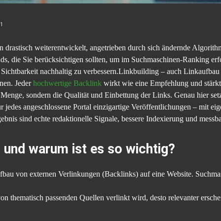
1
ren drastisch weiterentwickelt, angetrieben durch sich ändernde Algorit
ds, die Sie berücksichtigen sollten, um im Suchmaschinen-Ranking erfol
ichtbarkeit nachhaltig zu verbessern.Linkbuilding – auch Linkaufbau ge
inen. Jeder
hochwertige Backlink
wirkt wie eine Empfehlung und stärkt
enge, sondern die Qualität und Einbettung der Links. Genau hier setzt
ür jedes angeschlossene Portal einzigartige Veröffentlichungen – mit ei
bnis sind echte redaktionelle Signale, bessere Indexierung und messb
– und warum ist es so wichtig?
fbau von externen Verlinkungen (Backlinks) auf eine Website. Suchmasc
von thematisch passenden Quellen verlinkt wird, desto relevanter ersche