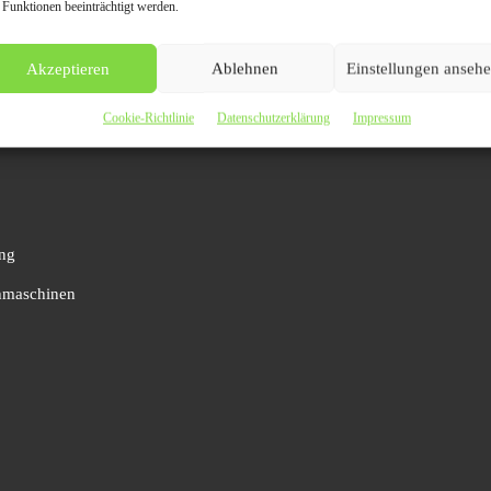
 Funktionen beeinträchtigt werden.
bhängige Veröffentlichungen
– jede mit echtem redaktionellem Charak
Akzeptieren
Ablehnen
Einstellungen anseh
Cookie-Richtlinie
Datenschutzerklärung
Impressum
ung
chmaschinen