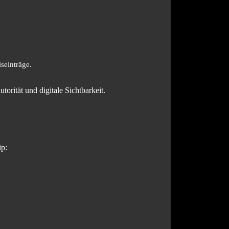
seinträge.
orität und digitale Sichtbarkeit.
ip: