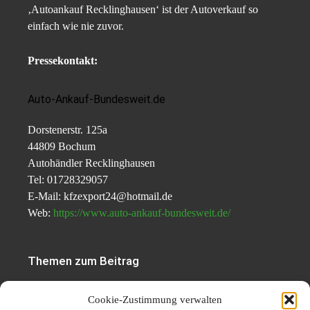
‚Autoankauf Recklinghausen‘ ist der Autoverkauf so
einfach wie nie zuvor.
Pressekontakt:
Auto-Ankauf-Bundesweit.de
Dorstenerstr. 125a
44809 Bochum
Autohändler Recklinghausen
Tel: 01728329057
E-Mail: kfzexport24@hotmail.de
Web:
https://www.auto-ankauf-bundesweit.de/
Themen zum Beitrag
Top-Service für
Cookie-Zustimmung verwalten