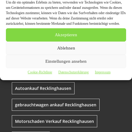
Autoankauf in
Um dir ein optimales Erlebnis zu bieten, verwenden wir Technologien wie Cookies,
um Geräteinformationen zu speichern und/oder darauf zuzugreifen. Wenn du diesen
Recklinghausen:
Technologien zustimmst, können wir Daten wie das Surfverhalten oder eindeutige IDs
auf dieser Website verarbeiten. Wenn du deine Zustimmung nicht erteilst oder
Bestpreise und bequeme
zurückziehst, können bestimmte Merkmale und Funktionen beeinträchtigt werden.
Abholung von zu Hause
Akzeptieren
Ablehnen
auto verkaufen Recklinghausen
Einstellungen ansehen
Autoankauf mit Abholung Recklinghausen
Cookie-Richtlinie
Datenschutzerklärung
Impressum
Autoankauf Recklinghausen
gebrauchtwagen ankauf Recklinghausen
Motorschaden Verkauf Recklinghausen