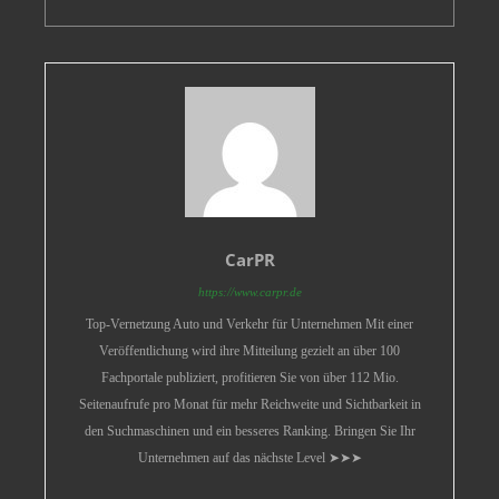
CarPR
https://www.carpr.de
Top-Vernetzung Auto und Verkehr für Unternehmen Mit einer
Veröffentlichung wird ihre Mitteilung gezielt an über 100
Fachportale publiziert, profitieren Sie von über 112 Mio.
Seitenaufrufe pro Monat für mehr Reichweite und Sichtbarkeit in
den Suchmaschinen und ein besseres Ranking. Bringen Sie Ihr
Unternehmen auf das nächste Level ➤➤➤