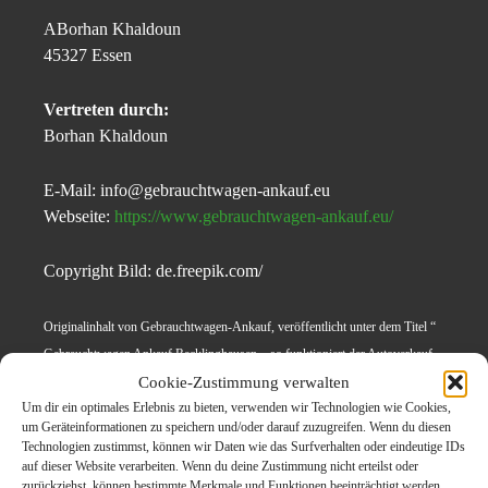
ABorhan Khaldoun
45327 Essen
Vertreten durch:
Borhan Khaldoun
E-Mail: info@gebrauchtwagen-ankauf.eu
Webseite:
https://www.gebrauchtwagen-ankauf.eu/
Copyright Bild: de.freepik.com/
Originalinhalt von Gebrauchtwagen-Ankauf, veröffentlicht unter dem Titel “
Gebrauchtwagen Ankauf Recklinghausen – so funktioniert der Autoverkauf
im regionalen Markt“, übermittelt durch Carpr.de
Cookie-Zustimmung verwalten
Um dir ein optimales Erlebnis zu bieten, verwenden wir Technologien wie Cookies,
um Geräteinformationen zu speichern und/oder darauf zuzugreifen. Wenn du diesen
Technologien zustimmst, können wir Daten wie das Surfverhalten oder eindeutige IDs
Themen zum Beitrag
auf dieser Website verarbeiten. Wenn du deine Zustimmung nicht erteilst oder
zurückziehst, können bestimmte Merkmale und Funktionen beeinträchtigt werden.