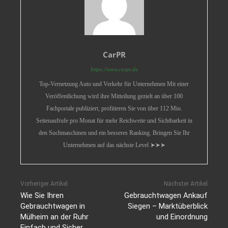
CarPR
https://www.carpr.de
Top-Vernetzung Auto und Verkehr für Unternehmen Mit einer
Veröffentlichung wird ihre Mitteilung gezielt an über 100
Fachportale publiziert, profitieren Sie von über 112 Mio.
Seitenaufrufe pro Monat für mehr Reichweite und Sichtbarkeit in
den Suchmaschinen und ein besseres Ranking. Bringen Sie Ihr
Unternehmen auf das nächste Level ➤➤➤
Vorheriger Artikel
Nächster Artikel
Wie Sie Ihren
Gebrauchtwagen Ankauf
Gebrauchtwagen in
Siegen – Marktüberblick
Mülheim an der Ruhr
und Einordnung
Einfach und Sicher