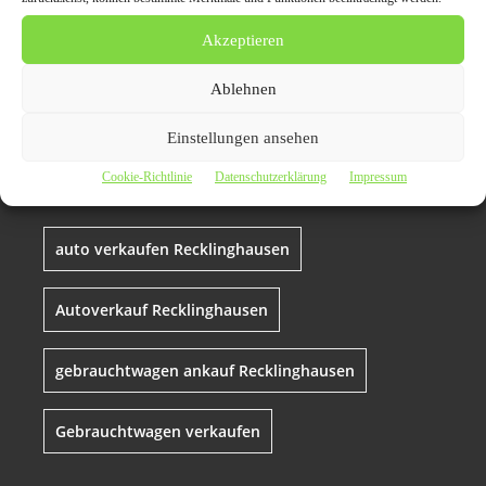
Gebrauchtwagen Ankauf
Akzeptieren
Recklinghausen – so
Ablehnen
funktioniert der
Autoverkauf im regionalen
Einstellungen ansehen
Markt
Cookie-Richtlinie
Datenschutzerklärung
Impressum
auto verkaufen Recklinghausen
Autoverkauf Recklinghausen
gebrauchtwagen ankauf Recklinghausen
Gebrauchtwagen verkaufen