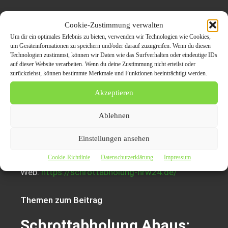
Pressekontakt
:
Cookie-Zustimmung verwalten
Um dir ein optimales Erlebnis zu bieten, verwenden wir Technologien wie Cookies,
schrottabholung-nrw24.de
um Geräteinformationen zu speichern und/oder darauf zuzugreifen. Wenn du diesen
Technologien zustimmst, können wir Daten wie das Surfverhalten oder eindeutige IDs
auf dieser Website verarbeiten. Wenn du deine Zustimmung nicht erteilst oder
Schrottabholung Ahaus
zurückziehst, können bestimmte Merkmale und Funktionen beeinträchtigt werden.
Akzeptieren
Bahoa Lahib
Feldstraße 2
Ablehnen
45699 Herten
Einstellungen ansehen
Telefon: +49 1525 3573849
Cookie-Richtlinie
Datenschutzerklärung
Impressum
E-Mail: info@schrottabholung-nrw24.de
Web:
https://schrottabholung-nrw24.de/
Themen zum Beitrag
Schrottabholung Ahaus: