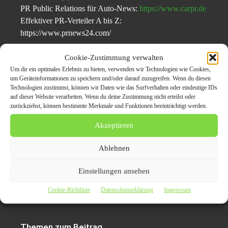
PR Public Relations für Auto-News:
https://www.carpr.de
Effektiver PR-Verteiler A bis Z:
https://www.prnews24.com/
Cookie-Zustimmung verwalten
Um dir ein optimales Erlebnis zu bieten, verwenden wir Technologien wie Cookies,
um Geräteinformationen zu speichern und/oder darauf zuzugreifen. Wenn du diesen
Nachrichten Service für Autohäuser, Autohandel und der
Technologien zustimmst, können wir Daten wie das Surfverhalten oder eindeutige IDs
Automobilbranche
auf dieser Website verarbeiten. Wenn du deine Zustimmung nicht erteilst oder
zurückziehst, können bestimmte Merkmale und Funktionen beeinträchtigt werden.
Über Auto News:
Nachrichten veröffentlichen
3.2.1
Akzeptieren
Auto News ist eine führende Informationsplattform, die
sich auf aktuelle Themen und Neuigkeiten der
Ablehnen
Automobilbranche spezialisiert hat. Mit einer engagierten
Redaktion und einem breiten Themenspektrum bietet
Einstellungen ansehen
Auto News fundierte Artikel und exklusive Einblicke für
Cookie-Richtlinie
Datenschutzerklärung
Impressum
Autoenthusiasten und Brancheninsider.
Themen zum Beitrag