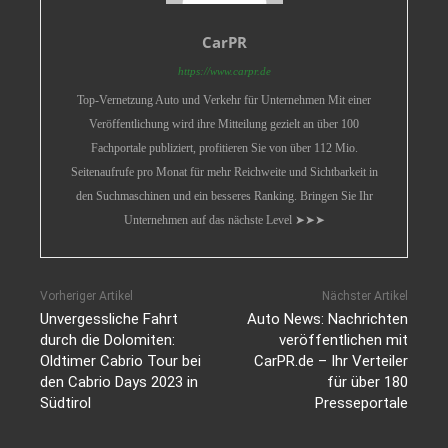
CarPR
https://www.carpr.de
Top-Vernetzung Auto und Verkehr für Unternehmen Mit einer
Veröffentlichung wird ihre Mitteilung gezielt an über 100
Fachportale publiziert, profitieren Sie von über 112 Mio.
Seitenaufrufe pro Monat für mehr Reichweite und Sichtbarkeit in
den Suchmaschinen und ein besseres Ranking. Bringen Sie Ihr
Unternehmen auf das nächste Level ➤➤➤
Vorheriger Artikel
Nächster Artikel
Unvergessliche Fahrt
Auto News: Nachrichten
durch die Dolomiten:
veröffentlichen mit
Oldtimer Cabrio Tour bei
CarPR.de – Ihr Verteiler
den Cabrio Days 2023 in
für über 180
Südtirol
Presseportale