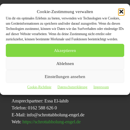
Die Schrottabholung Oer-Erkenschwick wiederum
Cookie-Zustimmung verwalten
entsorgt nach dieser Lieferung die nicht nutzbaren und
Um dir ein optimales Erlebnis zu bieten, verwenden wir Technologien wie Cookies,
toxischen Bestandteile bei Entfallstellen, die dafür sorgen,
um Geräteinformationen zu speichern und/oder darauf zuzugreifen. Wenn du diesen
Technologien zustimmst, können wir Daten wie das Surfverhalten oder eindeutige IDs
dass keine schädlichen Substanzen in die Umwelt und das
auf dieser Website verarbeiten. Wenn du deine Zustimmung nicht erteilst oder
Grundwasser gelangen. Somit stellt es einen Gewinn für
zurückziehst, können bestimmte Merkmale und Funktionen beeinträchtigt werden.
alle Seiten dar, Schrott aller Art einfach abholen zu lassen.
Akzeptieren
Pressekontaktdaten:
Ablehnen
Schrottabholung Engel
Einstellungen ansehen
Hernerstraße 2
44787 Bochum
Cookie-Richtlinie
Datenschutzerklärung
Impressum
Ansprechpartner: Essa El-lahib
Telefon: 0162 588 626 0
E-Mail: info@schrottabholung-engel.de
Web:
https://schrottabholung-engel.de