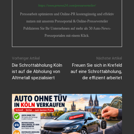
https://www.prnews24.com/presseverteiler/
Pressearbeit optimieren und Online-PR kostengünstig und effektiv
nutzen mit unserem Presseportal & Online-Presseverteiler
Publizieren Sie Ihr Unternehmen auf mehr als 50 Auto-News-
Presseportalen mit einem Klick.
Vorheriger Artikel
Nächster Artikel
Die Schrottabholung Köln
Freuen Sie sich in Krefeld
ist auf die Abholung von
auf eine Schrottabholung,
Altmetall spezialisiert
die effizient arbeitet