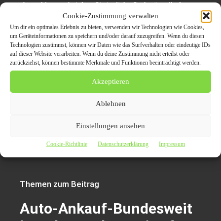
abgeschlossen, bei dem Sie jegliche Sachmängelhaftung
Cookie-Zustimmung verwalten
ausschließen und somit auf der sicheren Seite sind.
Um dir ein optimales Erlebnis zu bieten, verwenden wir Technologien wie Cookies,
Möchten Sie den Kaufpreis nicht bar erhalten, überweist
um Geräteinformationen zu speichern und/oder darauf zuzugreifen. Wenn du diesen
der Autohändler Ihnen auch gerne den Betrag.
Technologien zustimmst, können wir Daten wie das Surfverhalten oder eindeutige IDs
auf dieser Website verarbeiten. Wenn du deine Zustimmung nicht erteilst oder
zurückziehst, können bestimmte Merkmale und Funktionen beeinträchtigt werden.
Pressekontakt:
Akzeptieren
Autohof Lahib – Hamze Lahib
Dorstenerstr. 125a
Ablehnen
44809 Bochum
Einstellungen ansehen
E-Mail:
kfzexport24@hotmail.de
Cookie-Richtlinie
Datenschutzerklärung
Impressum
Web:
https://www.auto-ankauf-bundesweit.de/
Themen zum Beitrag
Auto-Ankauf-Bundesweit