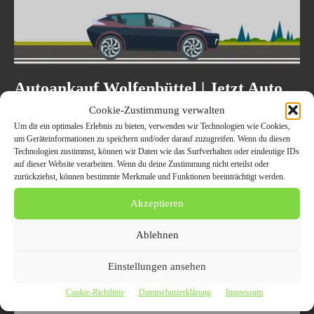
Autoankauf Wolfenbüttel | Jetzt Auto
verkaufen in 24 Stunden
Cookie-Zustimmung verwalten
Um dir ein optimales Erlebnis zu bieten, verwenden wir Technologien wie Cookies,
31. Mai 2023
AUTO UND VERKEHR
um Geräteinformationen zu speichern und/oder darauf zuzugreifen. Wenn du diesen
Technologien zustimmst, können wir Daten wie das Surfverhalten oder eindeutige IDs
Autoankauf Wolfenbüttel - Barankauf sofort zum Festpreis, sichere
auf dieser Website verarbeiten. Wenn du deine Zustimmung nicht erteilst oder
und schnelle Auszahlung. Schneller und unkomplizierter Autoverkauf
zurückziehst, können bestimmte Merkmale und Funktionen beeinträchtigt werden.
mit Autoankauf Wolfenbüttel - Ihr professioneller Ansprechpartner für
einen reibungslosen...
Akzeptieren
Ablehnen
Einstellungen ansehen
Cookie-Richtlinie
Datenschutzerklärung
Impressum