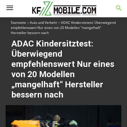
Startseite
Auto und Verkehr
ADAC Kindersitztest: Überwiegend
empfehlenswert Nur eines von 20 Modellen "mangelhaft"
Hersteller bessern nach
ADAC Kindersitztest:
Überwiegend
empfehlenswert Nur eines
von 20 Modellen
„mangelhaft“ Hersteller
bessern nach