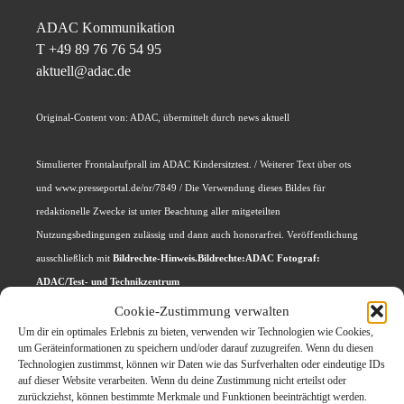
ADAC Kommunikation
T +49 89 76 76 54 95
aktuell@adac.de
Original-Content von: ADAC, übermittelt durch news aktuell
Simulierter Frontalaufprall im ADAC Kindersitztest. / Weiterer Text über ots
und www.presseportal.de/nr/7849 / Die Verwendung dieses Bildes für
redaktionelle Zwecke ist unter Beachtung aller mitgeteilten
Nutzungsbedingungen zulässig und dann auch honorarfrei. Veröffentlichung
ausschließlich mit
Bildrechte-Hinweis.Bildrechte:ADAC Fotograf:
ADAC/Test- und Technikzentrum
Cookie-Zustimmung verwalten
Um dir ein optimales Erlebnis zu bieten, verwenden wir Technologien wie Cookies,
Themen zum Beitrag
um Geräteinformationen zu speichern und/oder darauf zuzugreifen. Wenn du diesen
Technologien zustimmst, können wir Daten wie das Surfverhalten oder eindeutige IDs
ADAC Kindersitztest:
auf dieser Website verarbeiten. Wenn du deine Zustimmung nicht erteilst oder
zurückziehst, können bestimmte Merkmale und Funktionen beeinträchtigt werden.