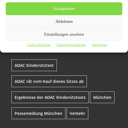
Überwiegend
Akzeptieren
empfehlenswert Nur eines
Ablehnen
von 20 Modellen
„mangelhaft“ Hersteller
Einstellungen ansehen
bessern nach
Cookie-Richtlinie
Datenschutzerklärung
Impressum
ADAC Kindersitztest
ADAC rät vom Kauf dieses Sitzes ab
Ergebnisse der ADAC Kindersitztests
München
Pessemeldung München
Verkehr