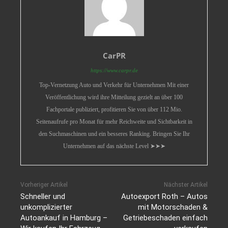
CarPR
https://www.carpr.de
Top-Vernetzung Auto und Verkehr für Unternehmen Mit einer
Veröffentlichung wird ihre Mitteilung gezielt an über 100
Fachportale publiziert, profitieren Sie von über 112 Mio.
Seitenaufrufe pro Monat für mehr Reichweite und Sichtbarkeit in
den Suchmaschinen und ein besseres Ranking. Bringen Sie Ihr
Unternehmen auf das nächste Level ➤➤➤
Vorheriger Artikel
Nächster Artikel
Schneller und
Autoexport Roth – Autos
unkomplizierter
mit Motorschaden &
Autoankauf in Hamburg –
Getriebeschaden einfach