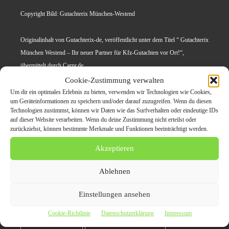
Copyright Bild: Gutachterix München-Westend
Originalinhalt von Gutachterix-de, veröffentlicht unter dem Titel “ Gutachterix
München Westend – Ihr neuer Partner für Kfz-Gutachten vor Ort!“,
übermittelt durch Carpr.de
Cookie-Zustimmung verwalten
Um dir ein optimales Erlebnis zu bieten, verwenden wir Technologien wie Cookies,
Themen zum Beitrag
um Geräteinformationen zu speichern und/oder darauf zuzugreifen. Wenn du diesen
Technologien zustimmst, können wir Daten wie das Surfverhalten oder eindeutige IDs
auf dieser Website verarbeiten. Wenn du deine Zustimmung nicht erteilst oder
Professionelle Kfz-
zurückziehst, können bestimmte Merkmale und Funktionen beeinträchtigt werden.
Gutachten und
Akzeptieren
Unfallanalysen in
Ablehnen
München Westend – Ihr
Einstellungen ansehen
Partner für schnelle Hilfe
Cookie-Richtlinie
Datenschutzerklärung
Impressum