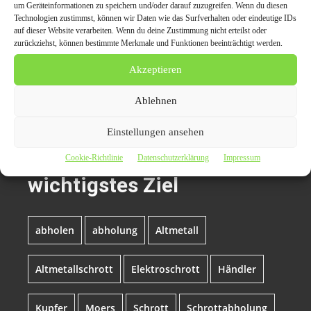
um Geräteinformationen zu speichern und/oder darauf zuzugreifen. Wenn du diesen
E-Mail: info@schrottabholung.org
Technologien zustimmst, können wir Daten wie das Surfverhalten oder eindeutige IDs
Web:
https://schrottabholung.org
auf dieser Website verarbeiten. Wenn du deine Zustimmung nicht erteilst oder
zurückziehst, können bestimmte Merkmale und Funktionen beeinträchtigt werden.
Akzeptieren
Themen zum Beitrag
Ablehnen
Kostenlos
Schrottabholung in Moers:
Einstellungen ansehen
Kundenzufriedenheit ist
Cookie-Richtlinie
Datenschutzerklärung
Impressum
wichtigstes Ziel
abholen
abholung
Altmetall
Altmetallschrott
Elektroschrott
Händler
Kupfer
Moers
Schrott
Schrottabholung