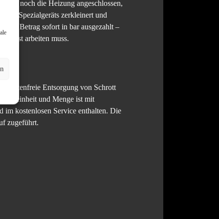
ielsweise noch die Heizung angeschlossen,
ttels Spezialgeräts zerkleinert und
barte Betrag sofort in bar ausgezahlt –
ale
e selbst arbeiten muss.
en
ar kostenfreie Entsorgung von Schrott
ortenreinheit und Menge ist mit
 im kostenlosen Service enthalten. Die
uf zugeführt.