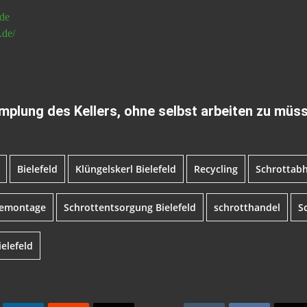
.de
.de/
plung des Kellers, ohne selbst arbeiten zu müs
Bielefeld
Klüngelskerl Bielefeld
Recycling
Schrottab
demontage
Schrottentsorgung Bielefeld
schrotthandel
S
elefeld