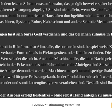
ch dem letzten Schritt etwas aufbewahrt, das „möglicherweise später be
späteren Entsorgung abgelegt? Sie sind nicht allein, wenn Sie eine Le
 Sammeln nicht nur in privaten Haushalten durchgeführt wird – Unterne
aschinen, Systeme, Rohre, Kabelschrott und andere Schrotte Metall a
gen lässt sich bares Geld verdienen und das bei ihnen zuhause in B
hrott in Reinform, also Altmetalle, die sortenrein sind, beispielsweise
in verbauter Form oftmals in Elektrogeräten, oder Kabeln zu finden. Di
 Wert schadet dies nicht. Auch die Maschinenteile, die alten Nachtspe
eht in der Ecke noch das alte Fahrrad, über die Alufelgen sind Sie sch
tte Anlage demontiert werden, Maschinen ausgebaut und sperrige Stah
ndern wird für gute Preise angekauft. In der Produktionswirtschaft wer
arender und somit kostengünstiger zu verarbeiten sind. Deshalb sind Ih
er Ausbau erfolgt kostenfrei – ohne selbst Hand anlegen zu müss
Cookie-Zustimmung verwalten
gt, braucht in keiner Weise selbst tätig zu werden. Der gesamte Service 