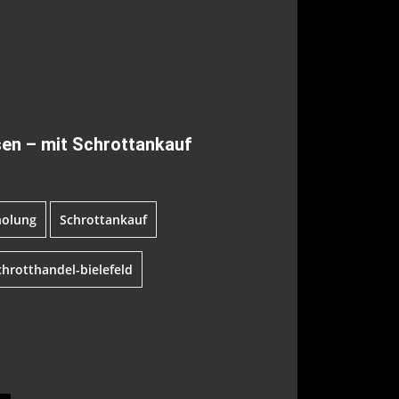
sen – mit Schrottankauf
holung
Schrottankauf
chrotthandel-bielefeld