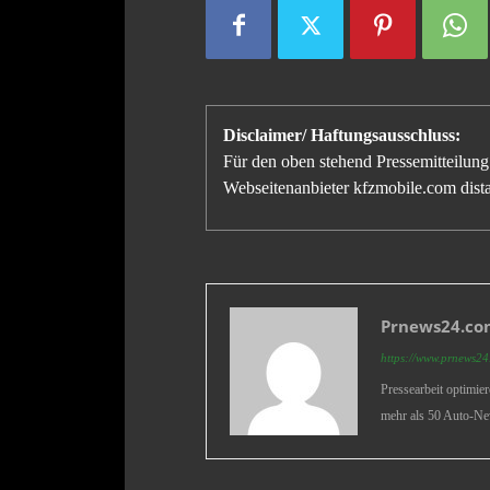
Disclaimer/ Haftungsausschluss:
Für den oben stehend Pressemitteilung 
Webseitenanbieter kfzmobile.com distan
Prnews24.com
https://www.prnews24.
Pressearbeit optimie
mehr als 50 Auto-Ne