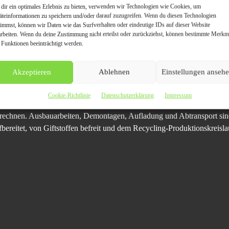
lle ausgebaut, demontiert oder zerkleinert, wenn es nötig ist. Ist beisp
dir ein optimales Erlebnis zu bieten, verwenden wir Technologien wie Cookies, um
e Kosten kann man sich also sparen. Sind Teile zu sperrig, dann wird mi
äteinformationen zu speichern und/oder darauf zuzugreifen. Wenn du diesen Technologien
timmst, können wir Daten wie das Surfverhalten oder eindeutige IDs auf dieser Website
t, aufgeladen und abtransportiert. Vor dem Abtransport wird der verein
arbeiten. Wenn du deine Zustimmung nicht erteilst oder zurückziehst, können bestimmte Merkm
 Bürger und Bürgerinnen in Bielefeld, bei dem man nicht mal ansatzweis
 Funktionen beeinträchtigt werden.
Akzeptieren
Ablehnen
Einstellungen anseh
kauf-exclusiv.de/schrottankauf-bielefeld/
ist eine sachgerechte und sog
Cookie-Richtlinie
Datenschutzerklärung
Impressum
 möglich durch die direkte Abholung vor Ort. Je nach Altmetallsorte, S
rechnen. Ausbauarbeiten, Demontagen, Aufladung und Abtransport sind
fbereitet, von Giftstoffen befreit und dem Recycling-Produktionskreisla