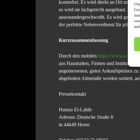
kostenfrei. Es wird direkt an Ort und Ste
Um 
so wird sie fachgerecht ausgebaut. Extern
Ger
zus
auseinandergeschweißt. Es wird geschlepp
ver
der perfekte Nebenverdienst für pfiffige
und
Kurzzusammenfassung
Durch den mobilen
https://www.schrottan
aus Haushalten, Firmen und Institutionen
angemessenen, guten Ankaufspreisen zu 
abgeholten Altmetalle werden sortiert, au
Pressekontakt
Hamza El-Lahib
Adresse: Deutsche Straße 8
in 44649 Herne