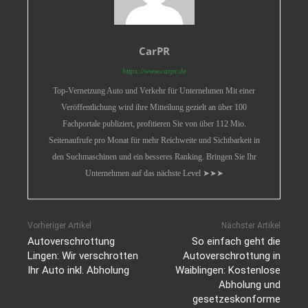
CarPR
https://www.carpr.de
Top-Vernetzung Auto und Verkehr für Unternehmen Mit einer
Veröffentlichung wird ihre Mitteilung gezielt an über 100
Fachportale publiziert, profitieren Sie von über 112 Mio.
Seitenaufrufe pro Monat für mehr Reichweite und Sichtbarkeit in
den Suchmaschinen und ein besseres Ranking. Bringen Sie Ihr
Unternehmen auf das nächste Level ➤➤➤
Vorheriger Artikel
Nächster Artikel
Autoverschrottung
So einfach geht die
Lingen: Wir verschrotten
Autoverschrottung in
Ihr Auto inkl. Abholung
Waiblingen: Kostenlose
Abholung und
gesetzeskonforme