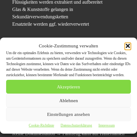
Flüssigkeiten werden extrahiert und aufbereitet
Glas & Kunststoffe gelangen in
Sekundärverwendungsketten
Ersatzteile werden ggf. wiederverwertet
So wird jedes Fahrzeug umweltverträglich behandelt –
Cookie-Zustimmung verwalten
ganz im Sinne der Kreislaufwirtschaft.
Um dir ein optimales Erlebnis zu bieten, verwenden wir Technologien wie Cookies,
um Geräteinformationen zu speichern und/oder darauf zuzugreifen. Wenn du diesen
Fehler vermeiden – worauf
Technologien zustimmst, können wir Daten wie das Surfverhalten oder eindeutige IDs
auf dieser Website verarbeiten. Wenn du deine Zustimmung nicht erteilst oder
Fahrzeughalter unbedingt
zurückziehst, können bestimmte Merkmale und Funktionen beeinträchtigt werden.
achten sollten
Akzeptieren
Ablehnen
Unzulässiges Abstellen auf Straßen oder Parkflächen →
Bußgeldgefahr
Einstellungen ansehen
Verkauf an unseriöse Zwischenhändler → illegale
Cookie-Richtlinie
Datenschutzerklärung
Impressum
Weiterverwendung möglich
Keine Dokumentation → Fahrzeug kann auf Halternamen