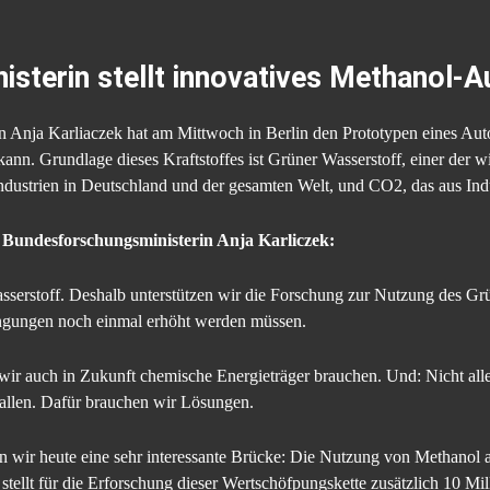
sterin stellt innovatives Methanol-A
n Anja Karliaczek hat am Mittwoch in Berlin den Prototypen eines Auto
ann. Grundlage dieses Kraftstoffes ist Grüner Wasserstoff, einer der w
dustrien in Deutschland und der gesamten Welt, und CO2, das aus In
e Bundesforschungsministerin Anja Karliczek:
serstoff. Deshalb unterstützen wir die Forschung zur Nutzung des Grü
engungen noch einmal erhöht werden müssen.
ir auch in Zukunft chemische Energieträger brauchen. Und: Nicht alle 
allen. Dafür brauchen wir Lösungen.
 wir heute eine sehr interessante Brücke: Die Nutzung von Methanol a
stellt für die Erforschung dieser Wertschöfpungskette zusätzlich 10 Mi