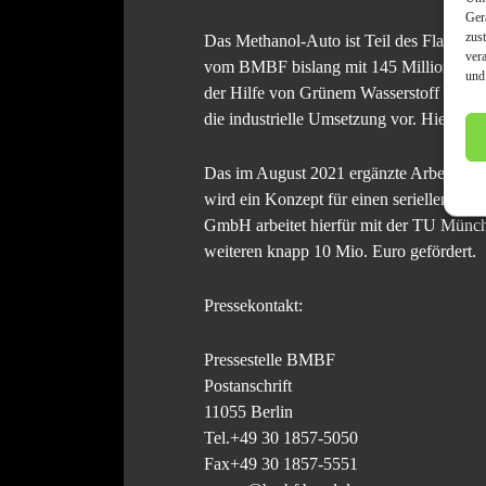
Ger
zus
Das Methanol-Auto ist Teil des Flaggsch
ver
vom BMBF bislang mit 145 Millionen Eur
und
der Hilfe von Grünem Wasserstoff in Bas
die industrielle Umsetzung vor. Hierzu 
Das im August 2021 ergänzte Arbeitspa
wird ein Konzept für einen seriellen Hyb
GmbH arbeitet hierfür mit der TU Mün
weiteren knapp 10 Mio. Euro gefördert.
Pressekontakt:
Pressestelle BMBF
Postanschrift
11055 Berlin
Tel.+49 30 1857-5050
Fax+49 30 1857-5551