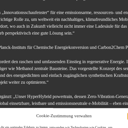
n „Innovationsschaufenster“ für eine emissionsarme, ressourcen- und en
chtige Rolle zu, um weltweit ein nachhaltiges, klimafreundliches Mobi
dort, wo auch in Zukunft vielleicht nicht immer eine Ladesäule für das
ieb perspektivisch eine gute Lösung sein.“
Planck-Instituts für Chemische Energiekonversion und Carbon2Chem Pr
ordert den raschen und umfassenden Einstieg in regenerative Energie. 
äger wie Methanol zentrale Bausteine. Das vorgestellte Konzept des ser
s und des energiedichten und einfach zugänglichen synthetischen Kraftst
jekt weiter zu optimieren.“
änzt: „Unser HyperHybrid powertrain, dessen Zero-Vibration-Genera
global einsetzbare, leistbare und emissionsneutrale e-Mobilität – eben 
Cookie-Zustimmung verwalten
dir ein optimales Erlebnis zu bieten, verwenden wir Technologien wie Cookies, um