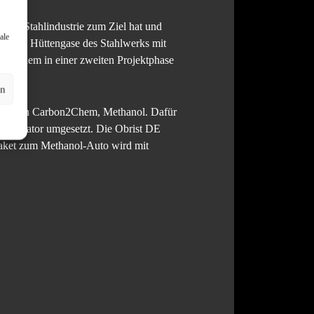
der Stahlindustrie zum Ziel hat und
ale
ltigen Hüttengase des Stahlwerks mit
bon2Chem in einer zweiten Projektphase
.
en
ktes von Carbon2Chem, Methanol. Dafür
emonstrator umgesetzt. Die Obrist DE
ket zum Methanol-Auto wird mit