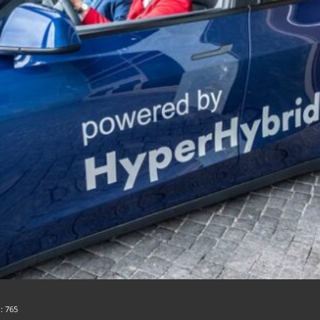
n:
765