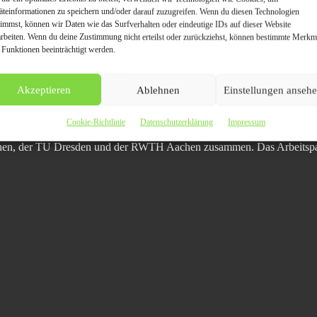
äteinformationen zu speichern und/oder darauf zuzugreifen. Wenn du diesen Technologien
timmst, können wir Daten wie das Surfverhalten oder eindeutige IDs auf dieser Website
iffprojekts Carbon2Chem , das die Reduzierung von CO2-Emmission in 
arbeiten. Wenn du deine Zustimmung nicht erteilst oder zurückziehst, können bestimmte Merkm
o gefördert wurde. Das 2016 gestartete Vorhaben wandelt die CO2-ha
 Funktionen beeinträchtigt werden.
ischemikalien und synthetische Kraftstoffe um. Seit 2020 bereitet Car
gehört der Aufbau von Wertschöpfungsketten für die erzeugten Produkte
Akzeptieren
Ablehnen
Einstellungen anseh
ket zum Methanol-Auto fokussiert auf die Verwertung des Hauptprodu
Cookie-Richtlinie
Datenschutzerklärung
Impressum
rid-Antrieb u. a. für Automobile weiterentwickelt, optimiert und als D
chen, der TU Dresden und der RWTH Aachen zusammen. Das Arbeitspa